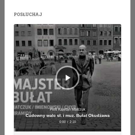
POSŁUCHAJ
Odtwarzacz
plików
dźwiękowych
Piotr Kajetan Matczuk
Cudowny walc sł. i muz. Bułat Okudżawa
0:00
/
2:10