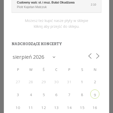
Cudowny walc sł. i muz. Bułat Okudżawa
2:10
Piotr Kajetan Matczuk
Możesz też kupić nasze płyty w sklepie
kliknij aby przejść do sklepu.
NADCHODZĄCE KONCERTY
P
W
Ś
C
P
S
N
27
28
29
30
31
1
2
3
4
5
6
7
8
9
10
11
12
13
14
15
16