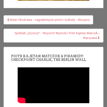
Nawigacja
Bułat Okudżawa – najpiękniejsze pieśni i ballady – Muszyna
wpisu
Spektakl „Życiorys” – Wojciech Wysocki i Piotr Kajetan Matczuk –
Warszawa
PIOTR KAJETAN MATCZUK & PIRAMIDY:
CHECKPOINT CHARLIE, THE BERLIN WALL