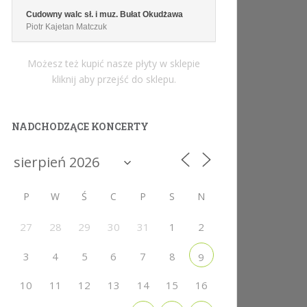
Cudowny walc sł. i muz. Bułat Okudżawa
Piotr Kajetan Matczuk
Możesz też kupić nasze płyty w sklepie
kliknij aby przejść do sklepu.
NADCHODZĄCE KONCERTY
P
W
Ś
C
P
S
N
27
28
29
30
31
1
2
3
4
5
6
7
8
9
10
11
12
13
14
15
16