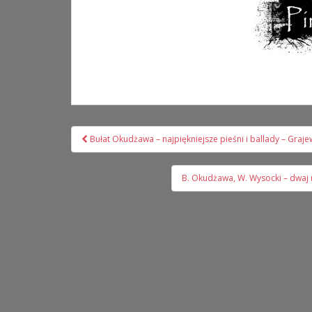
Nawigacja
Bułat Okudżawa – najpiękniejsze pieśni i ballady – Graj
wpisu
B. Okudżawa, W. Wysocki – dwaj 