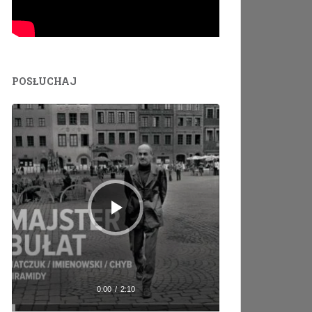
POSŁUCHAJ
Odtwarzacz
plików
dźwiękowych
0:00
/
2:10