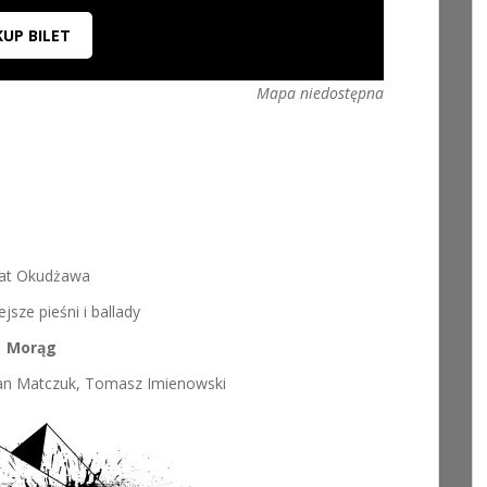
KUP BILET
Mapa niedostępna
at Okudżawa
ejsze pieśni i ballady
Morąg
etan Matczuk, Tomasz Imienowski