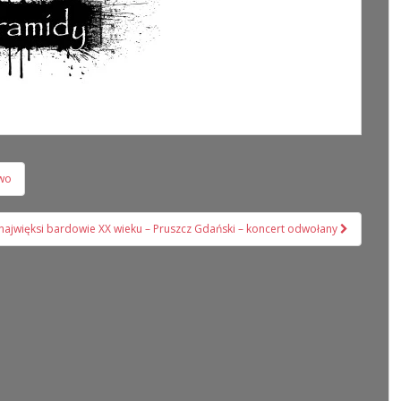
ewo
najwięksi bardowie XX wieku – Pruszcz Gdański – koncert odwołany