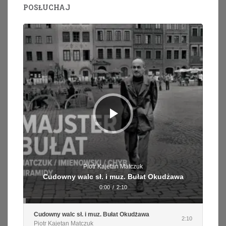
POSŁUCHAJ
Odtwarzacz
plików
dźwiękowych
Piotr Kajetan Matczuk
Cudowny walc sł. i muz. Bułat Okudżawa
0:00
/
2:10
Cudowny walc sł. i muz. Bułat Okudżawa
2:10
Piotr Kajetan Matczuk