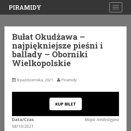
S
PIRAMIDY
TOGGLE
k
i
p
t
Bułat Okudżawa –
o
najpiękniejsze pieśni i
m
a
ballady – Oborniki
i
Wielkopolskie
n
c
o
8 października, 2021
Piramidy
n
t
e
n
KUP BILET
t
Data/Czas
Mapa niedostępna
08/10/2021