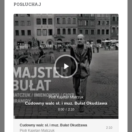
POSŁUCHAJ
Odtwarzacz
plików
dźwiękowych
Piotr Kajetan Matczuk
Cudowny walc sł. i muz. Bułat Okudżawa
0:00
/
2:10
Cudowny walc sł. i muz. Bułat Okudżawa
2:10
Piotr Kajetan Matczuk