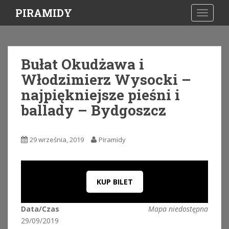
S
PIRAMIDY
TOGGLE
k
i
p
t
Bułat Okudżawa i
o
Włodzimierz Wysocki –
m
a
najpiękniejsze pieśni i
i
ballady – Bydgoszcz
n
c
o
29 września, 2019
Piramidy
n
t
e
n
KUP BILET
t
Data/Czas
Mapa niedostępna
29/09/2019