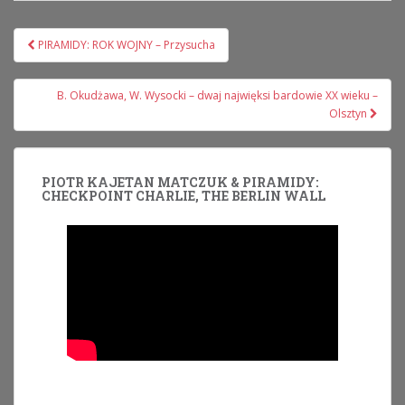
Nawigacja
PIRAMIDY: ROK WOJNY – Przysucha
wpisu
B. Okudżawa, W. Wysocki – dwaj najwięksi bardowie XX wieku –
Olsztyn
PIOTR KAJETAN MATCZUK & PIRAMIDY:
CHECKPOINT CHARLIE, THE BERLIN WALL