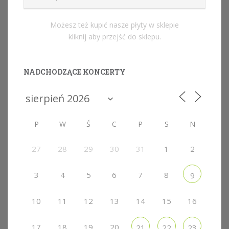
Możesz też kupić nasze płyty w sklepie
kliknij aby przejść do sklepu.
NADCHODZĄCE KONCERTY
P
W
Ś
C
P
S
N
27
28
29
30
31
1
2
3
4
5
6
7
8
9
10
11
12
13
14
15
16
17
18
19
20
21
22
23