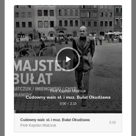
Odtwarzacz
plików
dźwiękowych
Piotr Kajetan Matczuk
Cudowny walc sł. i muz. Bułat Okudżawa
0:00
/
2:10
Cudowny walc sł. i muz. Bułat Okudżawa
2:10
Piotr Kajetan Matczuk