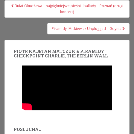
Nawigacja
Bułat Okudżawa – najpiękniejsze pieśni i ballady – Poznań (drugi
wpisu
koncert)
Piramidy: Mickiewicz Unplugged – Gdynia
PIOTR KAJETAN MATCZUK & PIRAMIDY:
CHECKPOINT CHARLIE, THE BERLIN WALL
POSŁUCHAJ