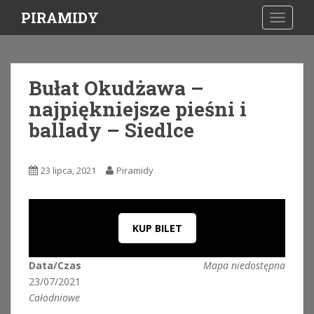
S
PIRAMIDY
TOGGLE
k
i
p
t
Bułat Okudżawa –
o
najpiękniejsze pieśni i
m
a
ballady – Siedlce
i
n
c
23 lipca, 2021
Piramidy
o
n
t
KUP BILET
e
n
t
Data/Czas
Mapa niedostępna
23/07/2021
Całodniowe