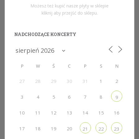
Możesz też kupić nasze płyty w sklepie
kliknij aby przejść do sklepu.
NADCHODZĄCE KONCERTY
P
W
Ś
C
P
S
N
27
28
29
30
31
1
2
3
4
5
6
7
8
9
10
11
12
13
14
15
16
17
18
19
20
21
22
23