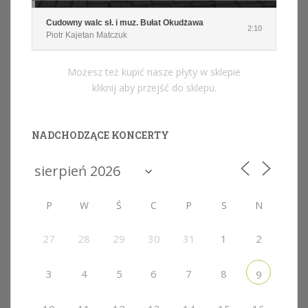
Cudowny walc sł. i muz. Bułat Okudżawa
2:10
Piotr Kajetan Matczuk
Możesz też kupić nasze płyty w sklepie
kliknij aby przejść do sklepu.
NADCHODZĄCE KONCERTY
P
W
Ś
C
P
S
N
27
28
29
30
31
1
2
3
4
5
6
7
8
9