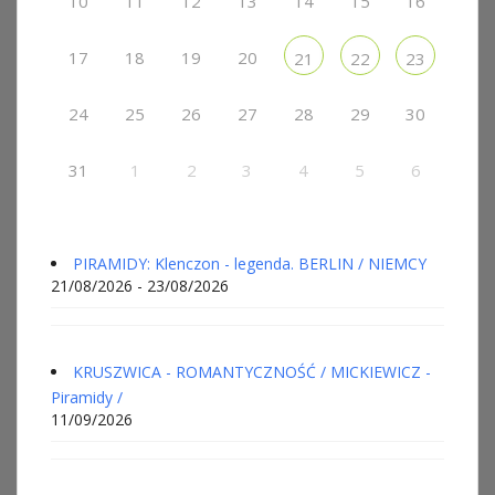
10
11
12
13
14
15
16
17
18
19
20
21
22
23
24
25
26
27
28
29
30
31
1
2
3
4
5
6
PIRAMIDY: Klenczon - legenda. BERLIN / NIEMCY
21/08/2026 - 23/08/2026
KRUSZWICA - ROMANTYCZNOŚĆ / MICKIEWICZ -
Piramidy /
11/09/2026