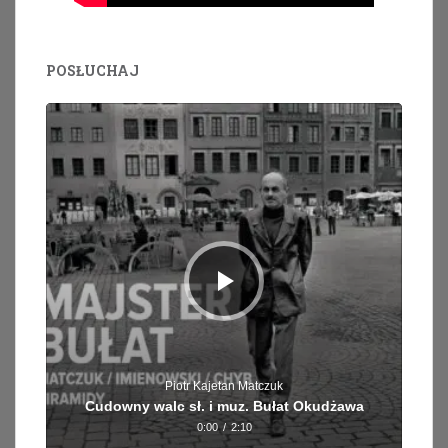
POSŁUCHAJ
Odtwarzacz
plików
dźwiękowych
Piotr Kajetan Matczuk
Cudowny walc sł. i muz. Bułat Okudżawa
0:00
/
2:10