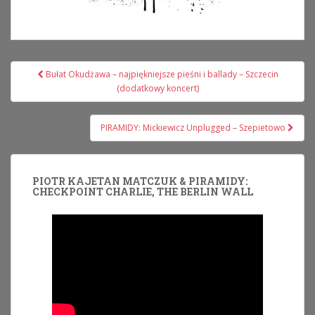
Nawigacja
Bułat Okudżawa – najpiękniejsze pieśni i ballady – Szczecin
wpisu
(dodatkowy koncert)
PIRAMIDY: Mickiewicz Unplugged – Szepietowo
PIOTR KAJETAN MATCZUK & PIRAMIDY:
CHECKPOINT CHARLIE, THE BERLIN WALL