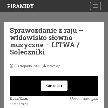
S
PIRAMIDY
TOGGLE
k
i
p
t
Sprawozdanie z raju –
o
widowisko słowno-
m
a
muzyczne – LITWA /
i
Soleczniki
n
c
o
11 listopada, 2020
Piramidy
n
t
e
n
KUP BILET
t
Data/Czas
Mapa niedostępna
11/11/2020