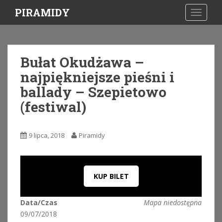
S
PIRAMIDY
TOGGLE
k
i
p
t
Bułat Okudżawa –
o
najpiękniejsze pieśni i
m
a
ballady – Szepietowo
i
(festiwal)
n
c
o
9 lipca, 2018
Piramidy
n
t
e
n
KUP BILET
t
Data/Czas
Mapa niedostępna
09/07/2018