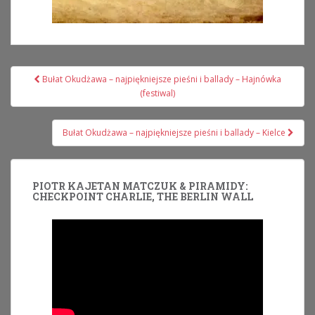
Nawigacja
Bułat Okudżawa – najpiękniejsze pieśni i ballady – Hajnówka
wpisu
(festiwal)
Bułat Okudżawa – najpiękniejsze pieśni i ballady – Kielce
PIOTR KAJETAN MATCZUK & PIRAMIDY:
CHECKPOINT CHARLIE, THE BERLIN WALL