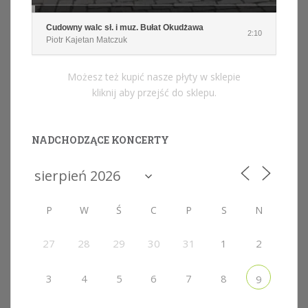
Cudowny walc sł. i muz. Bułat Okudżawa
2:10
Piotr Kajetan Matczuk
Możesz też kupić nasze płyty w sklepie
kliknij aby przejść do sklepu.
NADCHODZĄCE KONCERTY
P
W
Ś
C
P
S
N
27
28
29
30
31
1
2
3
4
5
6
7
8
9