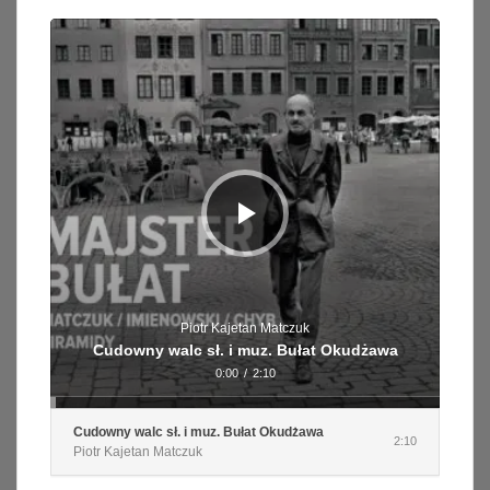
Odtwarzacz
plików
dźwiękowych
Piotr Kajetan Matczuk
Cudowny walc sł. i muz. Bułat Okudżawa
0:00
/
2:10
Cudowny walc sł. i muz. Bułat Okudżawa
2:10
Piotr Kajetan Matczuk