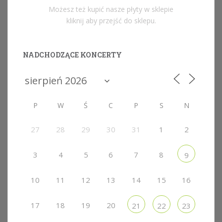
Możesz też kupić nasze płyty w sklepie
kliknij aby przejść do sklepu.
NADCHODZĄCE KONCERTY
P
W
Ś
C
P
S
N
27
28
29
30
31
1
2
3
4
5
6
7
8
9
10
11
12
13
14
15
16
17
18
19
20
21
22
23