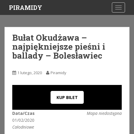
S
PIRAMIDY
TOGGLE
k
i
p
t
Bułat Okudżawa –
o
najpiękniejsze pieśni i
m
a
ballady – Bolesławiec
i
n
c
1 lutego, 2020
Piramidy
o
n
t
KUP BILET
e
n
t
Data/Czas
Mapa niedostępna
01/02/2020
Całodniowe