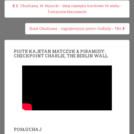
Nawigacja
B. Okudżawa, W. Wysocki – dwaj najwięksi bardowie XX wieku –
wpisu
Tomaszów Mazowiecki
Bułat Okudżawa – najpiękniejsze pieśni i ballady – TBA
PIOTR KAJETAN MATCZUK & PIRAMIDY:
CHECKPOINT CHARLIE, THE BERLIN WALL
POSŁUCHAJ