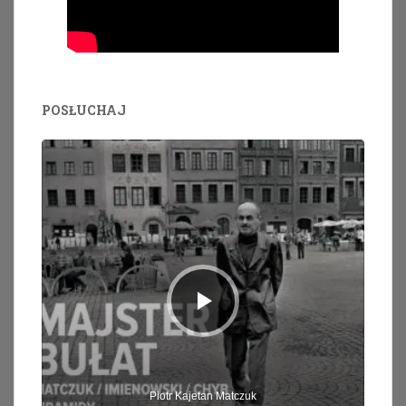
POSŁUCHAJ
Odtwarzacz
plików
dźwiękowych
Piotr Kajetan Matczuk