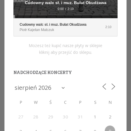
Cudowny walc sł. i muz. Bułat Okudżawa
0:00
/
2:10
Cudowny walc sł. i muz. Bułat Okudżawa
2:10
Piotr Kajetan Matczuk
Możesz też kupić nasze płyty w sklepie
kliknij aby przejść do sklepu.
NADCHODZĄCE KONCERTY
P
W
Ś
C
P
S
N
27
28
29
30
31
1
2