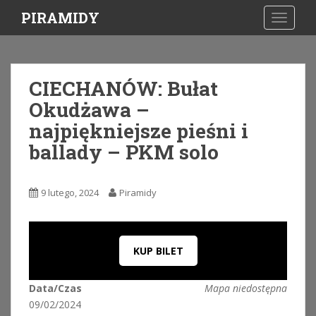
S
PIRAMIDY
TOGGLE
k
i
p
t
CIECHANÓW: Bułat
o
Okudżawa –
m
a
najpiękniejsze pieśni i
i
ballady – PKM solo
n
c
o
9 lutego, 2024
Piramidy
n
t
e
n
KUP BILET
t
Data/Czas
Mapa niedostępna
09/02/2024