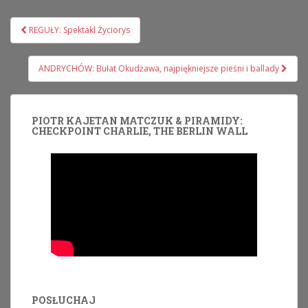
Nawigacja
REGUŁY: Spektakl Życiorys
wpisu
ANDRYCHÓW: Bułat Okudżawa, najpiękniejsze pieśni i ballady
PIOTR KAJETAN MATCZUK & PIRAMIDY:
CHECKPOINT CHARLIE, THE BERLIN WALL
POSŁUCHAJ