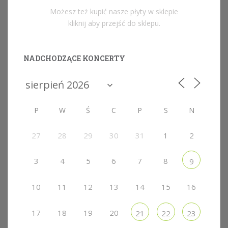
Możesz też kupić nasze płyty w sklepie
kliknij aby przejść do sklepu.
NADCHODZĄCE KONCERTY
P
W
Ś
C
P
S
N
27
28
29
30
31
1
2
3
4
5
6
7
8
9
10
11
12
13
14
15
16
17
18
19
20
21
22
23