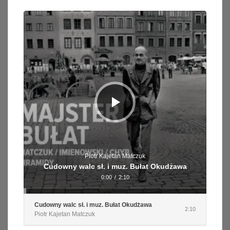
Odtwarzacz
plików
dźwiękowych
Piotr Kajetan Matczuk
Cudowny walc sł. i muz. Bułat Okudżawa
0:00
/
2:10
Cudowny walc sł. i muz. Bułat Okudżawa
2:10
Piotr Kajetan Matczuk