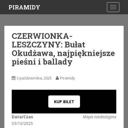
S
PIRAMIDY
TOGGLE
k
i
p
t
CZERWIONKA-
o
LESZCZYNY: Bułat
m
a
Okudżawa, najpiękniejsze
i
pieśni i ballady
n
c
o
3 października, 2025
Piramidy
n
t
e
n
KUP BILET
t
Data/Czas
Mapa niedostępna
03/10/2025