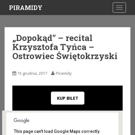
S
PIRAMIDY
TOGGLE
k
i
p
t
„Dopokąd” – recital
o
Krzysztofa Tyńca –
m
a
Ostrowiec Świętokrzyski
i
n
c
15 grudnia, 2017
Piramidy
o
n
t
KUP BILET
e
n
t
This page can't load Google Maps correctly.