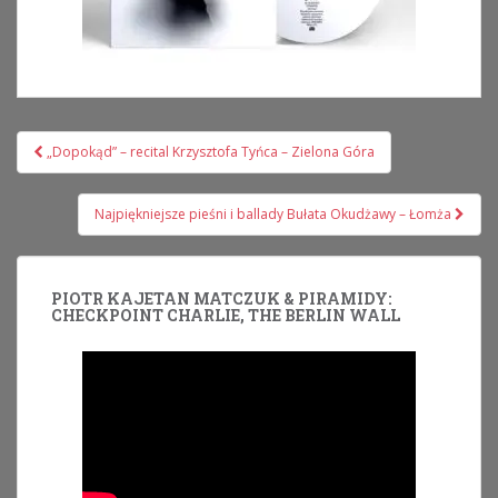
Nawigacja
„Dopokąd” – recital Krzysztofa Tyńca – Zielona Góra
wpisu
Najpiękniejsze pieśni i ballady Bułata Okudżawy – Łomża
PIOTR KAJETAN MATCZUK & PIRAMIDY:
CHECKPOINT CHARLIE, THE BERLIN WALL