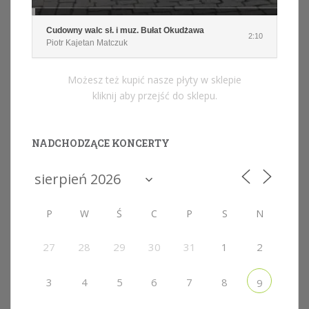
Cudowny walc sł. i muz. Bułat Okudżawa
2:10
Piotr Kajetan Matczuk
Możesz też kupić nasze płyty w sklepie
kliknij aby przejść do sklepu.
NADCHODZĄCE KONCERTY
P
W
Ś
C
P
S
N
27
28
29
30
31
1
2
3
4
5
6
7
8
9