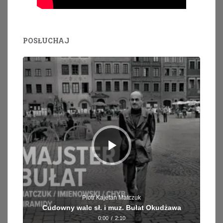
POSŁUCHAJ
Odtwarzacz
plików
dźwiękowych
Piotr Kajetan Matczuk
Cudowny walc sł. i muz. Bułat Okudżawa
0:00
/
2:10