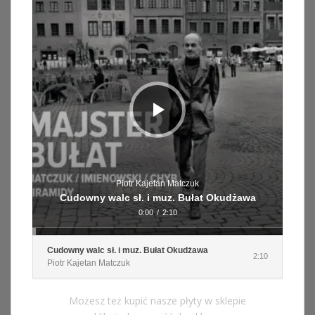
dźwiękowych
Piotr Kajetan Matczuk
Cudowny walc sł. i muz. Bułat Okudżawa
0:00
/
2:10
Cudowny walc sł. i muz. Bułat Okudżawa
2:10
Piotr Kajetan Matczuk
Możesz też kupić nasze płyty w sklepie