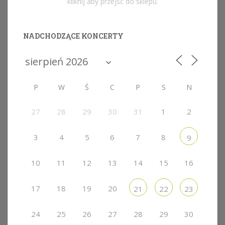
kliknij aby przejść do sklepu.
NADCHODZĄCE KONCERTY
P
W
Ś
C
P
S
N
27
28
29
30
31
1
2
3
4
5
6
7
8
9
10
11
12
13
14
15
16
17
18
19
20
21
22
23
24
25
26
27
28
29
30