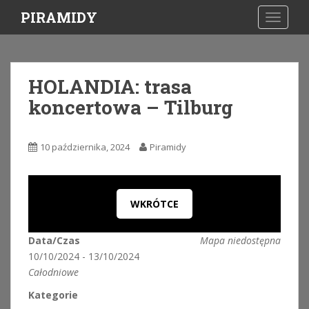
S
PIRAMIDY
TOGGLE
k
i
p
t
HOLANDIA: trasa
o
koncertowa – Tilburg
m
a
i
10 października, 2024
Piramidy
n
c
o
n
WKRÓTCE
t
e
Data/Czas
Mapa niedostępna
n
10/10/2024 - 13/10/2024
t
Całodniowe
Kategorie