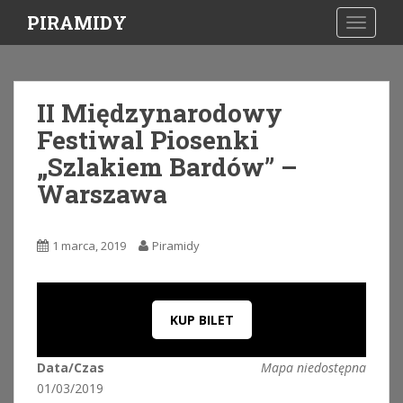
S
PIRAMIDY
TOGGLE
k
i
p
t
II Międzynarodowy
o
Festiwal Piosenki
m
a
„Szlakiem Bardów” –
i
Warszawa
n
c
o
1 marca, 2019
Piramidy
n
t
e
n
KUP BILET
t
Data/Czas
Mapa niedostępna
01/03/2019