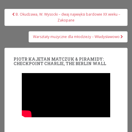
Nawigacja
B. Okudżawa, W. Wysocki – dwaj najwięksi bardowie XX wieku –
wpisu
Zakopane
Warsztaty muzyczne dla młodzieży – Władysławowo
PIOTR KAJETAN MATCZUK & PIRAMIDY:
CHECKPOINT CHARLIE, THE BERLIN WALL