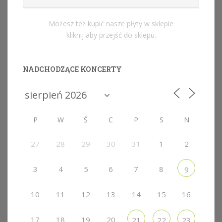
Możesz też kupić nasze płyty w sklepie
kliknij aby przejść do sklepu.
NADCHODZĄCE KONCERTY
P
W
Ś
C
P
S
N
27
28
29
30
31
1
2
3
4
5
6
7
8
9
10
11
12
13
14
15
16
17
18
19
20
21
22
23