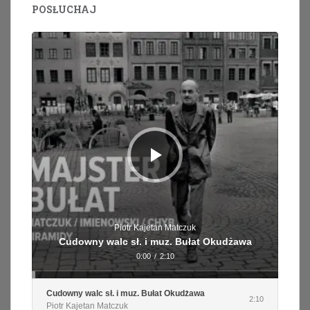
POSŁUCHAJ
Odtwarzacz
plików
dźwiękowych
Piotr Kajetan Matczuk
Cudowny walc sł. i muz. Bułat Okudżawa
0:00
/
2:10
Cudowny walc sł. i muz. Bułat Okudżawa
2:10
Piotr Kajetan Matczuk