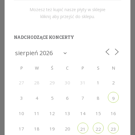
Możesz też kupić nasze płyty w sklepie
kliknij aby przejść do sklepu.
NADCHODZĄCE KONCERTY
P
W
Ś
C
P
S
N
27
28
29
30
31
1
2
3
4
5
6
7
8
9
10
11
12
13
14
15
16
17
18
19
20
21
22
23