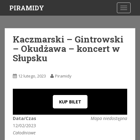
S
PIRAMIDY
TOGGLE
k
i
p
t
Kaczmarski – Gintrowski
o
– Okudżawa – koncert w
m
a
Słupsku
i
n
c
12 lutego, 2023
Piramidy
o
n
t
KUP BILET
e
n
t
Data/Czas
Mapa niedostępna
12/02/2023
Całodniowe