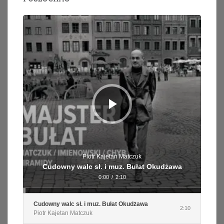
Odtwarzacz
plików
dźwiękowych
Piotr Kajetan Matczuk
Cudowny walc sł. i muz. Bułat Okudżawa
0:00
/
2:10
Cudowny walc sł. i muz. Bułat Okudżawa
2:10
Piotr Kajetan Matczuk