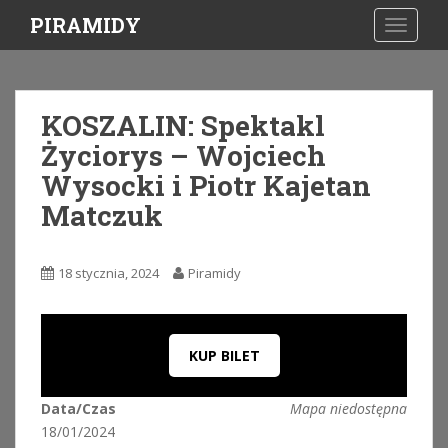
S
PIRAMIDY
TOGGLE
k
i
p
t
KOSZALIN: Spektakl
o
Życiorys – Wojciech
m
a
Wysocki i Piotr Kajetan
i
Matczuk
n
c
o
18 stycznia, 2024
Piramidy
n
t
e
n
KUP BILET
t
Data/Czas
Mapa niedostępna
18/01/2024