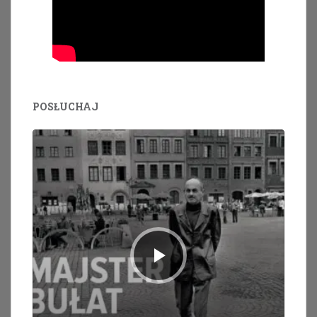
POSŁUCHAJ
Odtwarzacz
plików
dźwiękowych