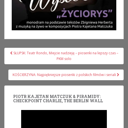
Nawigacja
SŁUPSK: Teatr Rondo, Miejcie nadzieję – piosenki na lepszy czas –
wpisu
PKM solo
KOŚCIERZYNA: Najpiękniejsze piosenki z polskich filmów i seriali
PIOTR KAJETAN MATCZUK & PIRAMIDY:
CHECKPOINT CHARLIE, THE BERLIN WALL