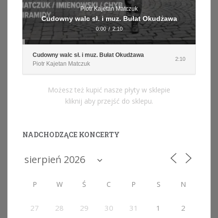
Piotr Kajetan Matczuk
Cudowny walc sł. i muz. Bułat Okudżawa
0:00
/
2:10
Cudowny walc sł. i muz. Bułat Okudżawa
2:10
Piotr Kajetan Matczuk
Możesz też kupić nasze płyty w sklepie
kliknij aby przejść do sklepu.
NADCHODZĄCE KONCERTY
P
W
Ś
C
P
S
N
27
28
29
30
31
1
2