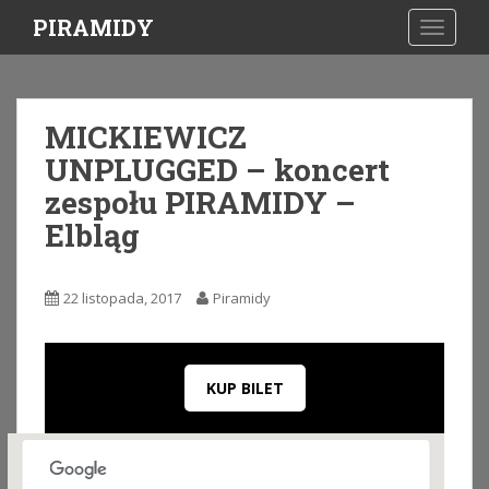
S
PIRAMIDY
TOGGLE
k
i
p
t
MICKIEWICZ
o
UNPLUGGED – koncert
m
a
zespołu PIRAMIDY –
i
Elbląg
n
c
o
22 listopada, 2017
Piramidy
n
t
e
n
KUP BILET
t