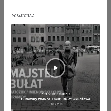
POSŁUCHAJ
Odtwarzacz
plików
dźwiękowych
Piotr Kajetan Matczuk
Cudowny walc sł. i muz. Bułat Okudżawa
0:00
/
2:10