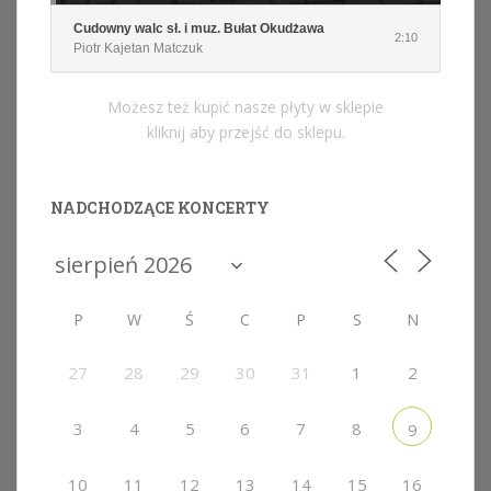
Cudowny walc sł. i muz. Bułat Okudżawa
2:10
Piotr Kajetan Matczuk
Możesz też kupić nasze płyty w sklepie
kliknij aby przejść do sklepu.
NADCHODZĄCE KONCERTY
P
W
Ś
C
P
S
N
27
28
29
30
31
1
2
3
4
5
6
7
8
9
10
11
12
13
14
15
16