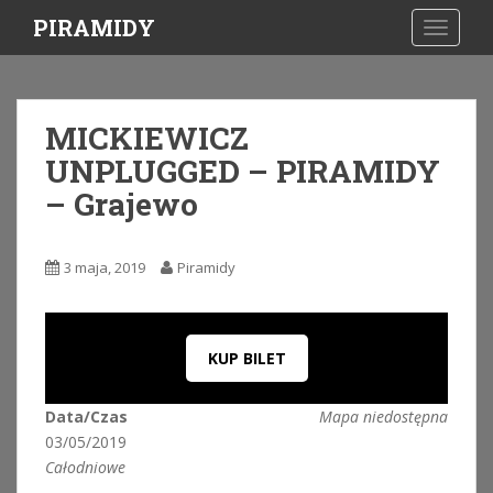
S
PIRAMIDY
TOGGLE
k
i
p
t
MICKIEWICZ
o
UNPLUGGED – PIRAMIDY
m
a
– Grajewo
i
n
c
3 maja, 2019
Piramidy
o
n
t
KUP BILET
e
n
t
Data/Czas
Mapa niedostępna
03/05/2019
Całodniowe