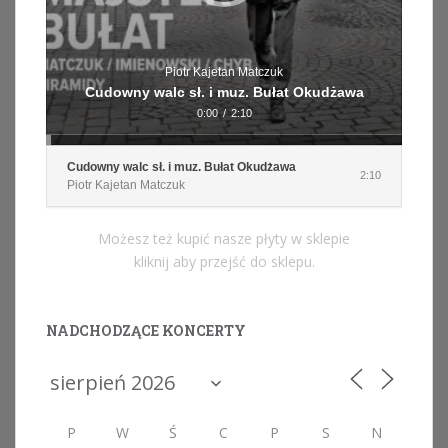
Piotr Kajetan Matczuk
Cudowny walc sł. i muz. Bułat Okudżawa
0:00
/
2:10
Cudowny walc sł. i muz. Bułat Okudżawa
2:10
Piotr Kajetan Matczuk
Możesz też kupić nasze płyty w sklepie
kliknij aby przejść do sklepu.
NADCHODZĄCE KONCERTY
P
W
Ś
C
P
S
N