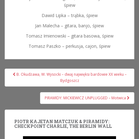
śpiew
Dawid Lipka – trąbka, śpiew
Jan Malecha – gitara, banjo, śpiew
Tomasz Imienowski – gitara basowa, śpiew
Tomasz Paszko – perkusja, cajon, śpiew
Nawigacja
B. Okudżawa, W. Wysocki – dwaj najwięksi bardowie XX wieku –
wpisu
Bydgoszcz
PIRAMIDY: MICKIEWICZ UNPLUGGED – Motwica
PIOTR KAJETAN MATCZUK & PIRAMIDY:
CHECKPOINT CHARLIE, THE BERLIN WALL