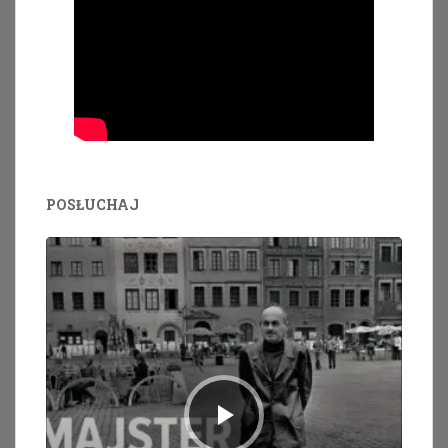
POSŁUCHAJ
Odtwarzacz
plików
dźwiękowych