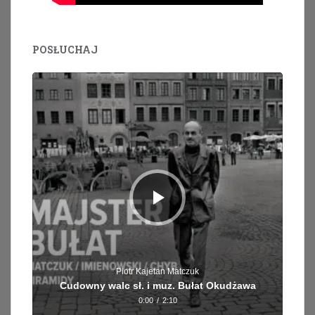
POSŁUCHAJ
Odtwarzacz
plików
dźwiękowych
Piotr Kajetan Matczuk
Cudowny walc sł. i muz. Bułat Okudżawa
0:00
/
2:10