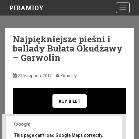
S
PIRAMIDY
TOGGLE
k
i
p
t
Najpiękniejsze pieśni i
o
ballady Bułata Okudżawy
m
a
– Garwolin
i
n
c
23 listopada, 2017
Piramidy
o
n
t
KUP BILET
e
n
t
This page can't load Google Maps correctly.