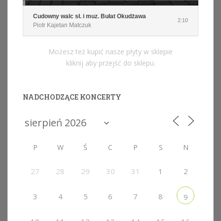
Cudowny walc sł. i muz. Bułat Okudżawa
2:10
Piotr Kajetan Matczuk
Możesz też kupić nasze płyty w sklepie
kliknij aby przejść do sklepu.
NADCHODZĄCE KONCERTY
P
W
Ś
C
P
S
N
27
28
29
30
31
1
2
3
4
5
6
7
8
9