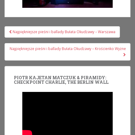
Nawigacja
Najpiękniejsze pieśni i ballady Bułata Okudżawy – Warszawa
wpisu
Najpiękniejsze pieśni i ballady Bułata Okudżawy – Krościenko Wyżne
PIOTR KAJETAN MATCZUK & PIRAMIDY:
CHECKPOINT CHARLIE, THE BERLIN WALL