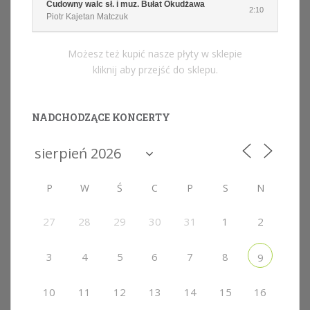
Cudowny walc sł. i muz. Bułat Okudżawa
2:10
Piotr Kajetan Matczuk
Możesz też kupić nasze płyty w sklepie
kliknij aby przejść do sklepu.
NADCHODZĄCE KONCERTY
P
W
Ś
C
P
S
N
27
28
29
30
31
1
2
3
4
5
6
7
8
9
10
11
12
13
14
15
16