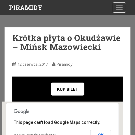
S
PIRAMIDY
TOGGLE
k
i
p
t
Krótka płyta o Okudżawie
o
– Mińsk Mazowiecki
m
a
i
12 czerwca, 2017
Piramidy
n
c
o
n
KUP BILET
t
e
n
t
This page can't load Google Maps correctly.