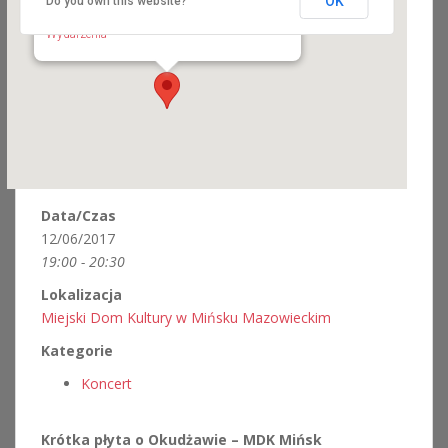
OK
Do you own this website?
Miejski Dom Kultury w Mińsku Mazowieckim
Warszawska 173 - Mińsk Mazowiecki
Wydarzenia
Data/Czas
12/06/2017
19:00 - 20:30
Lokalizacja
Miejski Dom Kultury w Mińsku Mazowieckim
Kategorie
Koncert
Krótka płyta o Okudżawie –
MDK Mińsk