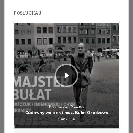
POSŁUCHAJ
Odtwarzacz
plików
dźwiękowych
Piotr Kajetan Matczuk
Cudowny walc sł. i muz. Bułat Okudżawa
0:00
/
2:10