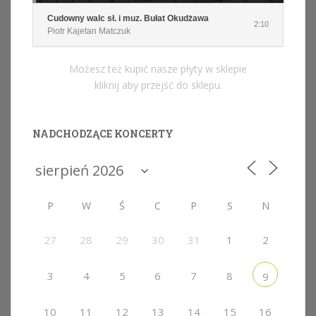
Cudowny walc sł. i muz. Bułat Okudżawa
2:10
Piotr Kajetan Matczuk
Możesz też kupić nasze płyty w sklepie
kliknij aby przejść do sklepu.
NADCHODZĄCE KONCERTY
P
W
Ś
C
P
S
N
27
28
29
30
31
1
2
3
4
5
6
7
8
9
10
11
12
13
14
15
16