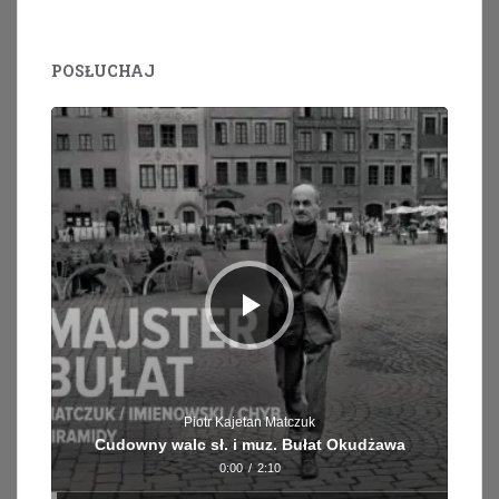
POSŁUCHAJ
Odtwarzacz
plików
dźwiękowych
Piotr Kajetan Matczuk
Cudowny walc sł. i muz. Bułat Okudżawa
0:00
/
2:10