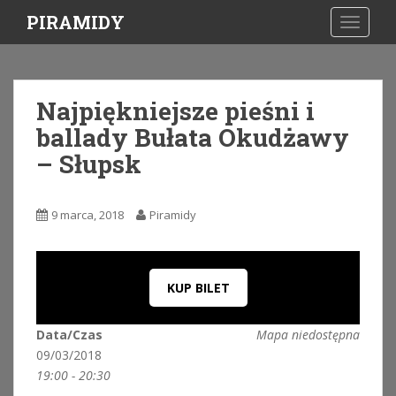
S
PIRAMIDY
TOGGLE
k
i
p
t
Najpiękniejsze pieśni i
o
ballady Bułata Okudżawy
m
a
– Słupsk
i
n
c
9 marca, 2018
Piramidy
o
n
t
KUP BILET
e
n
t
Data/Czas
Mapa niedostępna
09/03/2018
19:00 - 20:30