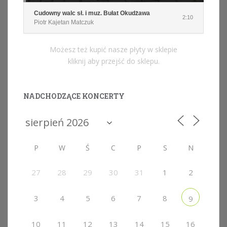
Cudowny walc sł. i muz. Bułat Okudżawa
2:10
Piotr Kajetan Matczuk
Możesz też kupić nasze płyty w sklepie
kliknij aby przejść do sklepu.
NADCHODZĄCE KONCERTY
P
W
Ś
C
P
S
N
27
28
29
30
31
1
2
3
4
5
6
7
8
9
10
11
12
13
14
15
16