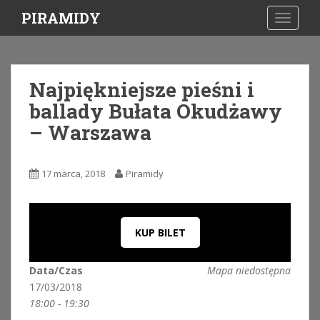
S
PIRAMIDY
TOGGLE
k
i
p
t
Najpiękniejsze pieśni i
o
ballady Bułata Okudżawy
m
a
– Warszawa
i
n
c
17 marca, 2018
Piramidy
o
n
t
KUP BILET
e
n
t
Data/Czas
Mapa niedostępna
17/03/2018
18:00 - 19:30