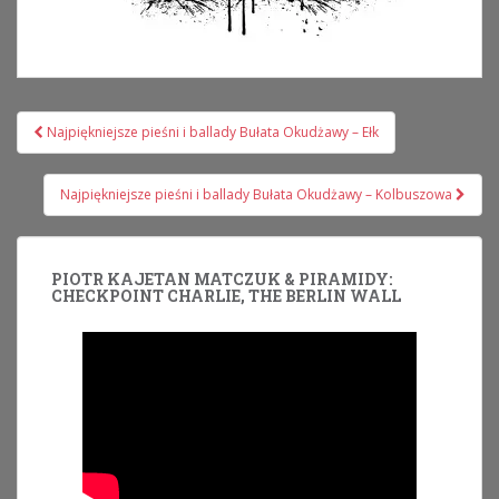
Nawigacja
Najpiękniejsze pieśni i ballady Bułata Okudżawy – Ełk
wpisu
Najpiękniejsze pieśni i ballady Bułata Okudżawy – Kolbuszowa
PIOTR KAJETAN MATCZUK & PIRAMIDY:
CHECKPOINT CHARLIE, THE BERLIN WALL