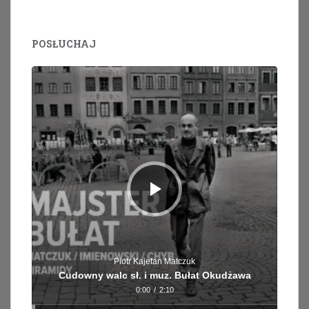
POSŁUCHAJ
Odtwarzacz
plików
dźwiękowych
Piotr Kajetan Matczuk
Cudowny walc sł. i muz. Bułat Okudżawa
0:00
/
2:10