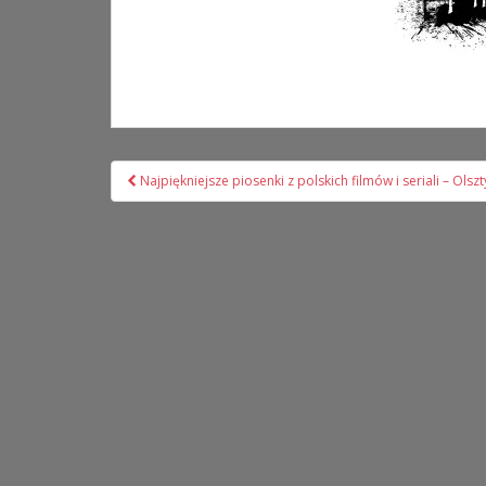
Nawigacja
Najpiękniejsze piosenki z polskich filmów i seriali – Olsz
wpisu