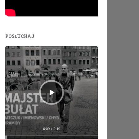
POSŁUCHAJ
Odtwarzacz
plików
dźwiękowych
0:00
/
2:10