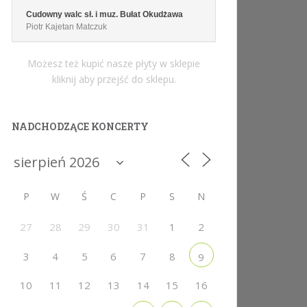
Cudowny walc sł. i muz. Bułat Okudżawa
Piotr Kajetan Matczuk
Możesz też kupić nasze płyty w sklepie
kliknij aby przejść do sklepu.
NADCHODZĄCE KONCERTY
P
W
Ś
C
P
S
N
27
28
29
30
31
1
2
3
4
5
6
7
8
9
10
11
12
13
14
15
16