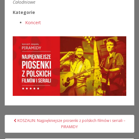
Całodniowe
Kategorie
Koncert
Nawigacja
KOSZALIN: Najpiękniejsze piosenki z polskich filmów i seriali –
wpisu
PIRAMIDY