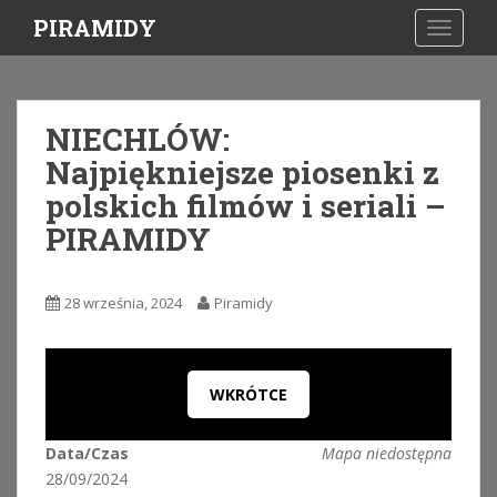
S
PIRAMIDY
TOGGLE
k
i
p
t
NIECHLÓW:
o
Najpiękniejsze piosenki z
m
a
polskich filmów i seriali –
i
PIRAMIDY
n
c
o
28 września, 2024
Piramidy
n
t
e
n
WKRÓTCE
t
Data/Czas
Mapa niedostępna
28/09/2024