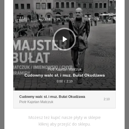
Piotr Kajetan Matczuk
Cudowny walc sł. i muz. Bułat Okudżawa
0:00
/
2:10
Cudowny walc sł. i muz. Bułat Okudżawa
2:10
Piotr Kajetan Matczuk
Możesz też kupić nasze płyty w sklepie
kliknij aby przejść do sklepu.