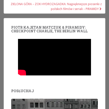
ZIELONA GÓRA – ZOK HYDROZAGADKA: Najpiękniejsze piosenki z
polskich filmów i seriali – PIRAMIDY
PIOTR KAJETAN MATCZUK & PIRAMIDY:
CHECKPOINT CHARLIE, THE BERLIN WALL
POSŁUCHAJ
Odtwarzacz
plików
dźwiękowych