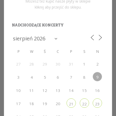
Możesz też kupić nasze płyty w sklepie
kliknij aby przejść do sklepu.
NADCHODZĄCE KONCERTY
P
W
Ś
C
P
S
N
27
28
29
30
31
1
2
9
3
4
5
6
7
8
10
11
12
13
14
15
16
17
18
19
20
21
22
23