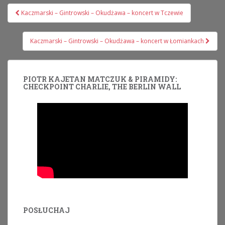
Nawigacja
Kaczmarski – Gintrowski – Okudżawa – koncert w Tczewie
wpisu
Kaczmarski – Gintrowski – Okudżawa – koncert w Łomiankach
PIOTR KAJETAN MATCZUK & PIRAMIDY:
CHECKPOINT CHARLIE, THE BERLIN WALL
POSŁUCHAJ