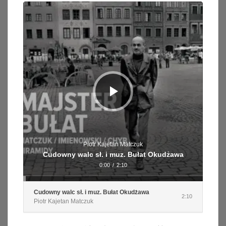
Odtwarzacz
plików
dźwiękowych
Piotr Kajetan Matczuk
Cudowny walc sł. i muz. Bułat Okudżawa
0:00
/
2:10
Cudowny walc sł. i muz. Bułat Okudżawa
2:10
Piotr Kajetan Matczuk