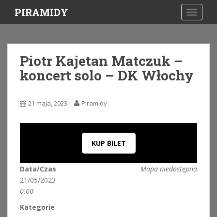
S
PIRAMIDY
TOGGLE
k
i
p
t
Piotr Kajetan Matczuk –
o
koncert solo – DK Włochy
m
a
i
21 maja, 2023
Piramidy
n
c
o
n
KUP BILET
t
e
Data/Czas
Mapa niedostępna
n
21/05/2023
t
0:00
Kategorie