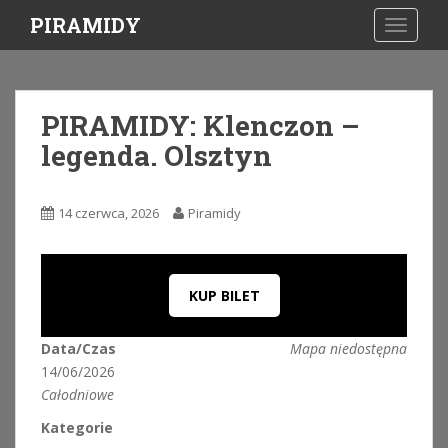
S
PIRAMIDY
TOGGLE
k
i
p
t
PIRAMIDY: Klenczon –
o
legenda. Olsztyn
m
a
i
14 czerwca, 2026
Piramidy
n
c
o
n
KUP BILET
t
e
Data/Czas
Mapa niedostępna
n
14/06/2026
t
Całodniowe
Kategorie