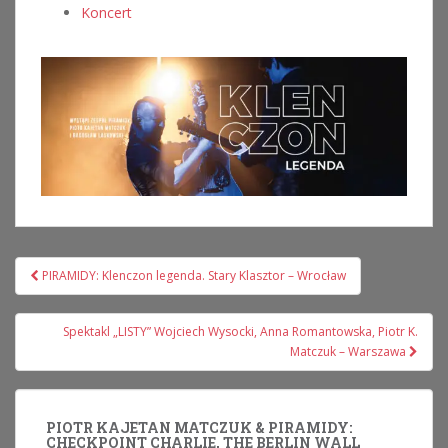
Koncert
Nawigacja
PIRAMIDY: Klenczon legenda. Stary Klasztor – Wrocław
wpisu
Spektakl „LISTY” Wojciech Wysocki, Anna Romantowska, Piotr K.
Matczuk – Warszawa
PIOTR KAJETAN MATCZUK & PIRAMIDY:
CHECKPOINT CHARLIE, THE BERLIN WALL