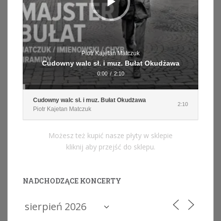
Piotr Kajetan Matczuk
Cudowny walc sł. i muz. Bułat Okudżawa
0:00
/
2:10
Cudowny walc sł. i muz. Bułat Okudżawa
2:10
Piotr Kajetan Matczuk
Możesz też kupić nasze płyty w sklepie
kliknij aby przejść do sklepu.
NADCHODZĄCE KONCERTY