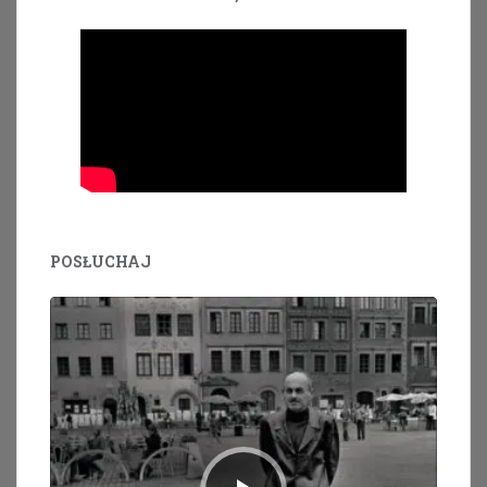
POSŁUCHAJ
Odtwarzacz
plików
dźwiękowych