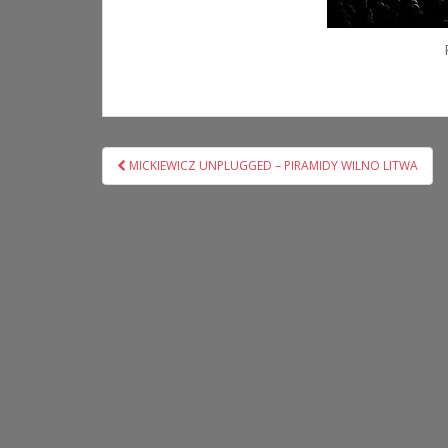
Nawigacja
MICKIEWICZ UNPLUGGED – PIRAMIDY WILNO LITWA
wpisu