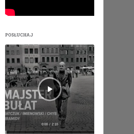
POSŁUCHAJ
Odtwarzacz
plików
dźwiękowych
0:00
/
2:10