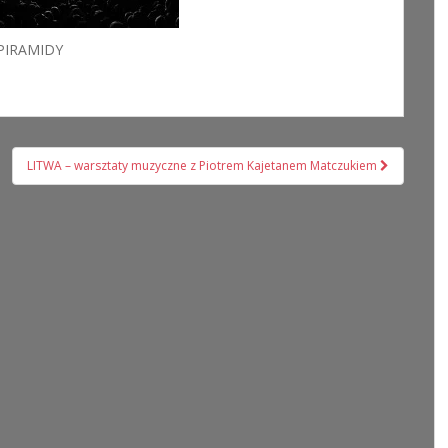
PIRAMIDY
LITWA – warsztaty muzyczne z Piotrem Kajetanem Matczukiem