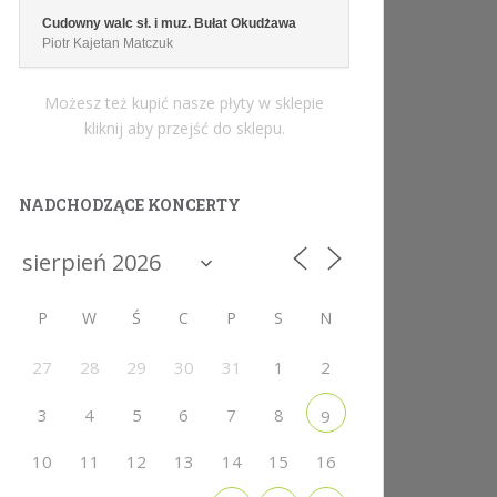
Cudowny walc sł. i muz. Bułat Okudżawa
Piotr Kajetan Matczuk
Możesz też kupić nasze płyty w sklepie
kliknij aby przejść do sklepu.
NADCHODZĄCE KONCERTY
P
W
Ś
C
P
S
N
27
28
29
30
31
1
2
3
4
5
6
7
8
9
10
11
12
13
14
15
16