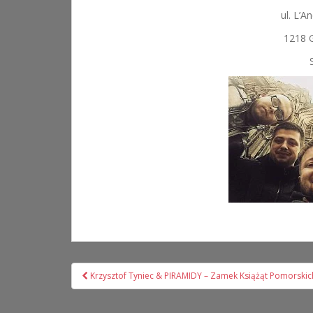
ul. L’A
1218 
Nawigacja
Krzysztof Tyniec & PIRAMIDY – Zamek Książąt Pomorski
wpisu