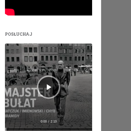
POSŁUCHAJ
Odtwarzacz
plików
dźwiękowych
0:00
/
2:10