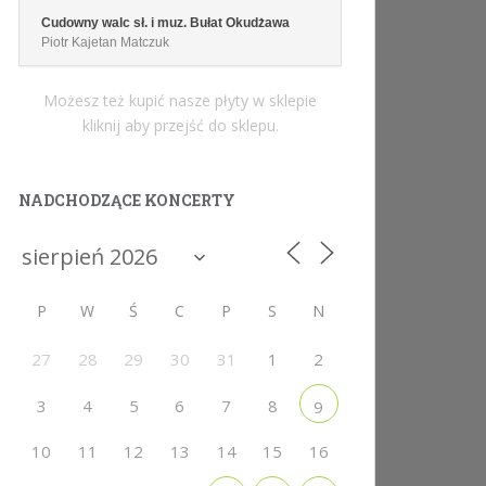
Cudowny walc sł. i muz. Bułat Okudżawa
Piotr Kajetan Matczuk
Możesz też kupić nasze płyty w sklepie
kliknij aby przejść do sklepu.
NADCHODZĄCE KONCERTY
P
W
Ś
C
P
S
N
27
28
29
30
31
1
2
3
4
5
6
7
8
9
10
11
12
13
14
15
16