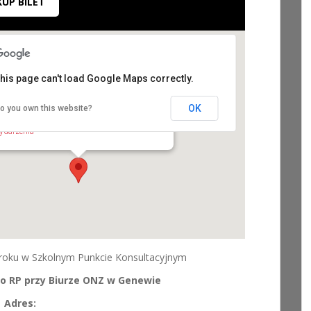
KUP BILET
his page can't load Google Maps correctly.
tałe Przedstawicielstwo RP przy ONZ w
OK
o you own this website?
enewie
. L'Ancienne Route 15 - Grand Saconnex
ydarzenia
roku w Szkolnym Punkcie Konsultacyjnym
wo RP przy Biurze ONZ w Genewie
Adres: