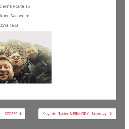
ncienne Route 15
Grand Saconnex
Szwajcaria
ch – SZCZECIN
Krzysztof Tyniec & PIRAMIDY – Krotoszyn