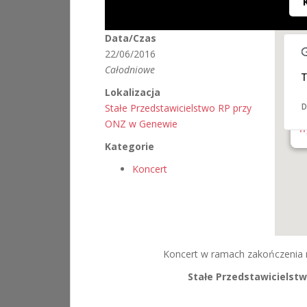
Data/Czas
22/06/2016
Całodniowe
T
Lokalizacja
S
Stałe Przedstawicielstwo RP przy
D
G
ul
ONZ w Genewie
W
Kategorie
Koncert
Koncert w ramach zakończenia 
Stałe Przedstawicielst