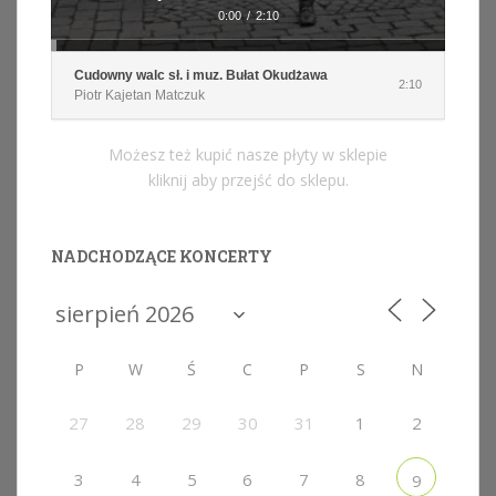
0:00
/
2:10
Cudowny walc sł. i muz. Bułat Okudżawa
2:10
Piotr Kajetan Matczuk
Możesz też kupić nasze płyty w sklepie
kliknij aby przejść do sklepu.
NADCHODZĄCE KONCERTY
P
W
Ś
C
P
S
N
27
28
29
30
31
1
2
3
4
5
6
7
8
9