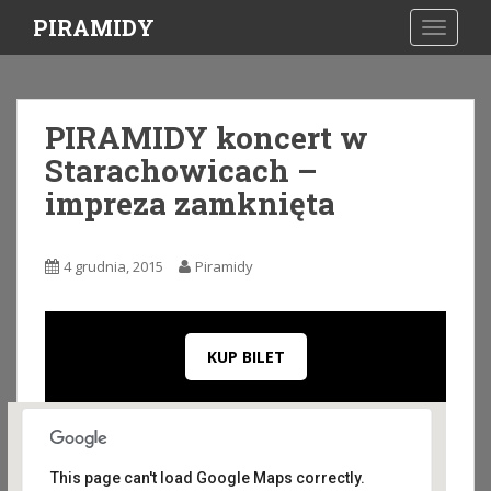
S
PIRAMIDY
TOGGLE
k
i
p
t
PIRAMIDY koncert w
o
Starachowicach –
m
a
impreza zamknięta
i
n
c
4 grudnia, 2015
Piramidy
o
n
t
KUP BILET
e
n
t
This page can't load Google Maps correctly.