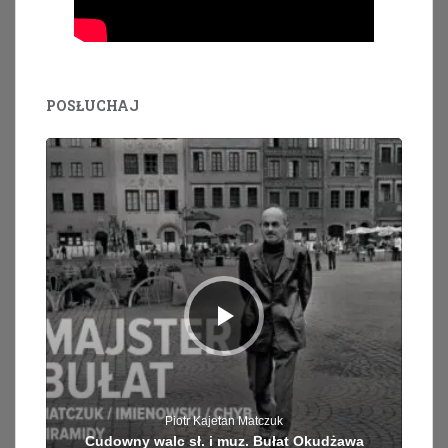
POSŁUCHAJ
Odtwarzacz
plików
dźwiękowych
Piotr Kajetan Matczuk
Cudowny walc sł. i muz. Bułat Okudżawa