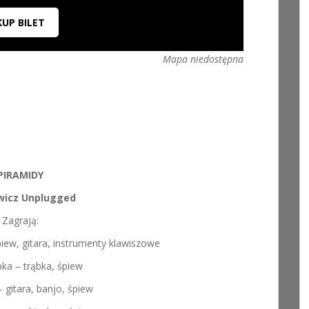
KUP BILET
Mapa niedostępna
PIRAMIDY
wicz Unplugged
Zagrają:
iew, gitara, instrumenty klawiszowe
ka – trąbka, śpiew
– gitara, banjo, śpiew