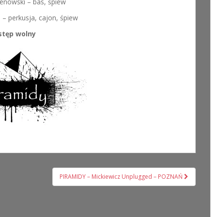
enowski – bas, śpiew
– perkusja, cajon, śpiew
stęp wolny
PIRAMIDY – Mickiewicz Unplugged – POZNAŃ