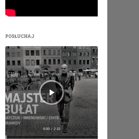
POSŁUCHAJ
Odtwarzacz
plików
dźwiękowych
0:00
/
2:10