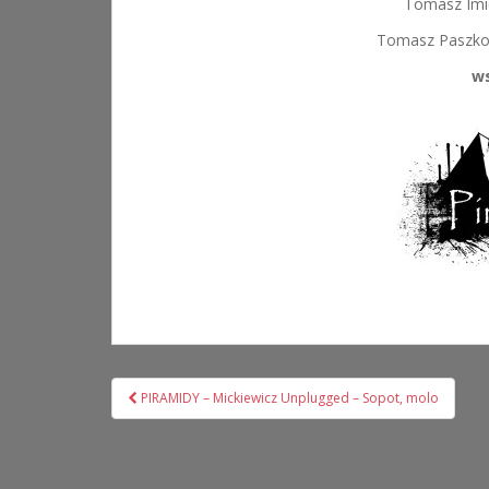
Tomasz Imi
Tomasz Paszko 
w
Nawigacja
PIRAMIDY – Mickiewicz Unplugged – Sopot, molo
wpisu