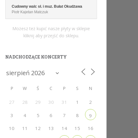
Cudowny walc sł. i muz. Bułat Okudżawa
Piotr Kajetan Matczuk
Możesz też kupić nasze płyty w sklepie
kliknij aby przejść do sklepu.
NADCHODZĄCE KONCERTY
P
W
Ś
C
P
S
N
27
28
29
30
31
1
2
3
4
5
6
7
8
9
10
11
12
13
14
15
16