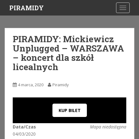
S
PIRAMIDY
TOGGLE
k
i
p
t
PIRAMIDY: Mickiewicz
o
Unplugged – WARSZAWA
m
a
– koncert dla szkół
i
licealnych
n
c
o
4 marca, 2020
Piramidy
n
t
e
n
KUP BILET
t
Data/Czas
Mapa niedostępna
04/03/2020