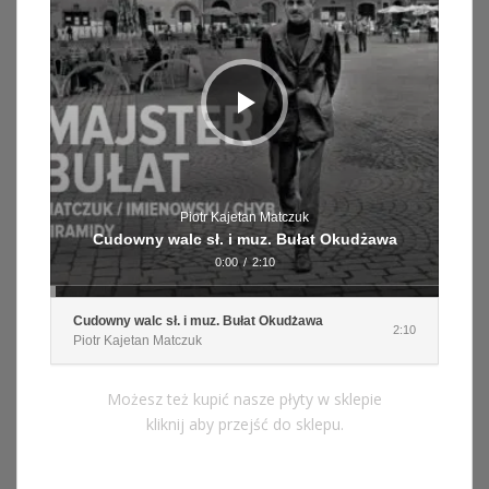
Piotr Kajetan Matczuk
Cudowny walc sł. i muz. Bułat Okudżawa
0:00
/
2:10
Cudowny walc sł. i muz. Bułat Okudżawa
2:10
Piotr Kajetan Matczuk
Możesz też kupić nasze płyty w sklepie
kliknij aby przejść do sklepu.