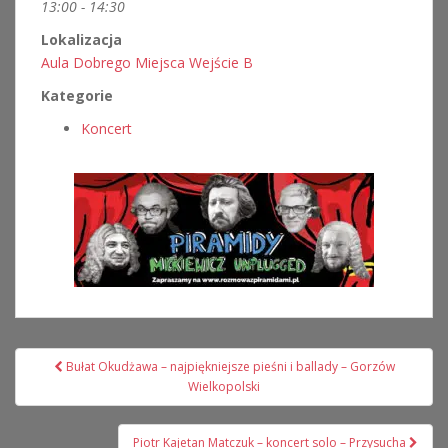
13:00 - 14:30
Lokalizacja
Aula Dobrego Miejsca Wejście B
Kategorie
Koncert
Nawigacja
Bułat Okudżawa – najpiękniejsze pieśni i ballady – Gorzów
wpisu
Wielkopolski
Piotr Kajetan Matczuk – koncert solo – Przysucha