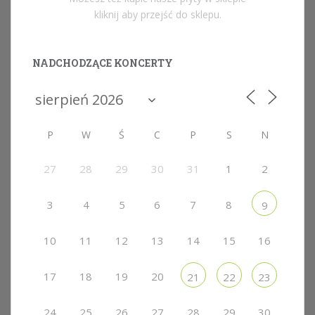
kliknij aby przejść do sklepu.
NADCHODZĄCE KONCERTY
P
W
Ś
C
P
S
N
27
28
29
30
31
1
2
3
4
5
6
7
8
9
10
11
12
13
14
15
16
17
18
19
20
21
22
23
24
25
26
27
28
29
30