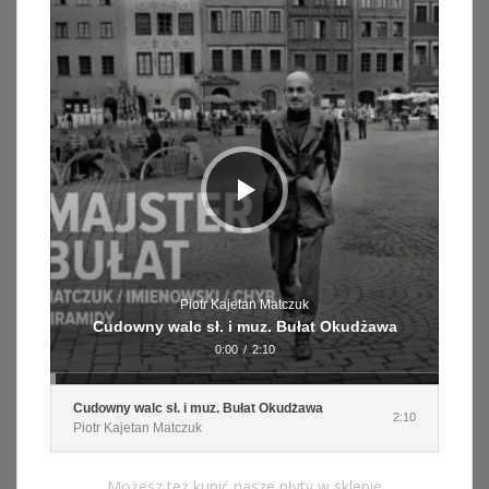
Odtwarzacz
plików
dźwiękowych
Piotr Kajetan Matczuk
Cudowny walc sł. i muz. Bułat Okudżawa
0:00
/
2:10
Cudowny walc sł. i muz. Bułat Okudżawa
2:10
Piotr Kajetan Matczuk
Możesz też kupić nasze płyty w sklepie