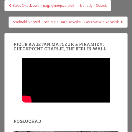
Nawigacja
Bułat Okudżawa – najpiękniejsze pieśni i ballady – Słupsk
wpisu
Spektakl Norwid – reż. Maja Barełkowska – Gorzów Wielkopolski
PIOTR KAJETAN MATCZUK & PIRAMIDY:
CHECKPOINT CHARLIE, THE BERLIN WALL
POSŁUCHAJ