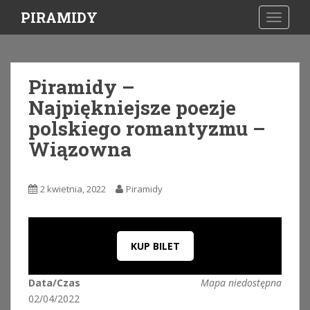
S
PIRAMIDY
TOGGLE
k
i
p
t
Piramidy –
o
Najpiękniejsze poezje
m
a
polskiego romantyzmu –
i
Wiązowna
n
c
o
2 kwietnia, 2022
Piramidy
n
t
e
n
KUP BILET
t
Data/Czas
Mapa niedostępna
02/04/2022