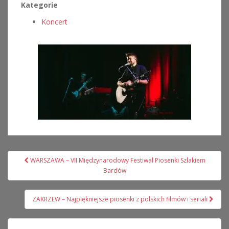
Kategorie
Koncert
Nawigacja
WARSZAWA – VII Międzynarodowy Festiwal Piosenki Szlakiem
wpisu
Bardów
ZAKRZEW – Najpiękniejsze piosenki z polskich filmów i seriali