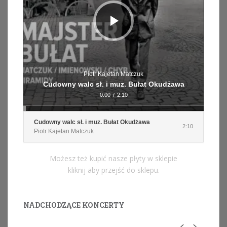
Piotr Kajetan Matczuk
Cudowny walc sł. i muz. Bułat Okudżawa
0:00
/
2:10
Cudowny walc sł. i muz. Bułat Okudżawa
2:10
Piotr Kajetan Matczuk
Możesz też kupić nasze płyty w sklepie
kliknij aby przejść do sklepu.
NADCHODZĄCE KONCERTY