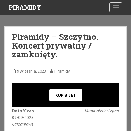
S
PIRAMIDY
TOGGLE
k
i
p
t
Piramidy – Szczytno.
o
Koncert prywatny /
m
a
zamknięty.
i
n
c
9 września, 2023
Piramidy
o
n
t
KUP BILET
e
n
t
Data/Czas
Mapa niedostępna
09/09/2023
Całodniowe