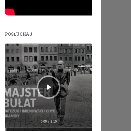
POSŁUCHAJ
Odtwarzacz
plików
dźwiękowych
0:00
/
2:10