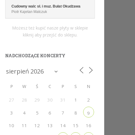
Cudowny walc sł. i muz. Bułat Okudżawa
Piotr Kajetan Matczuk
Możesz też kupić nasze płyty w sklepie
kliknij aby przejść do sklepu.
NADCHODZĄCE KONCERTY
P
W
Ś
C
P
S
N
27
28
29
30
31
1
2
3
4
5
6
7
8
9
10
11
12
13
14
15
16