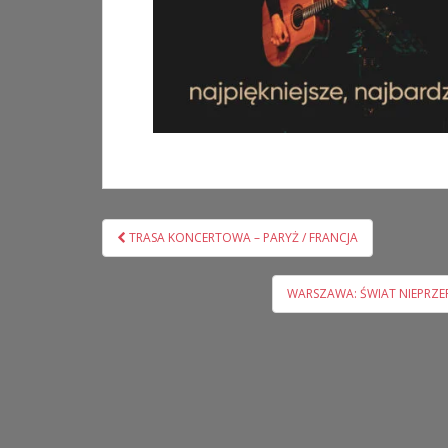
Nawigacja
TRASA KONCERTOWA – PARYŻ / FRANCJA
wpisu
WARSZAWA: ŚWIAT NIEPRZERW