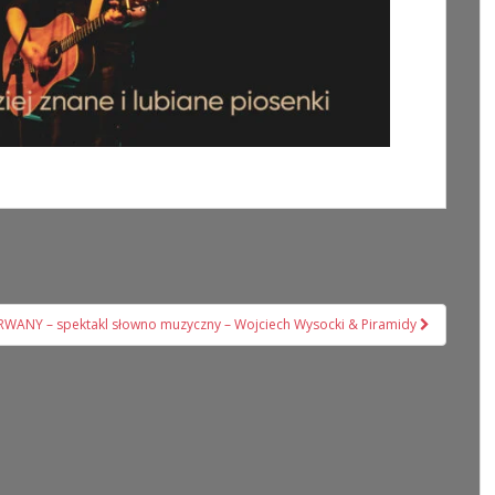
ANY – spektakl słowno muzyczny – Wojciech Wysocki & Piramidy