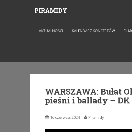
S
PIRAMIDY
k
i
p
t
AKTUALNOŚCI
KALENDARZ KONCERTÓW
FILM
o
m
a
i
n
c
o
n
WARSZAWA: Bułat Ok
t
pieśni i ballady – 
e
n
t
16 czerwca, 2024
Piramidy