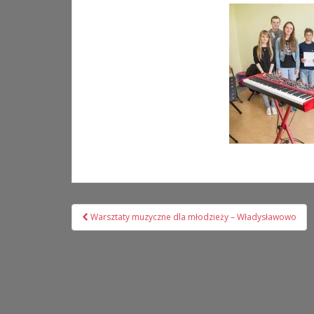
Nawigacja
Warsztaty muzyczne dla młodzieży – Władysławowo
wpisu