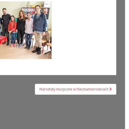
Warsztaty muzyczne w Nieznamierowicach