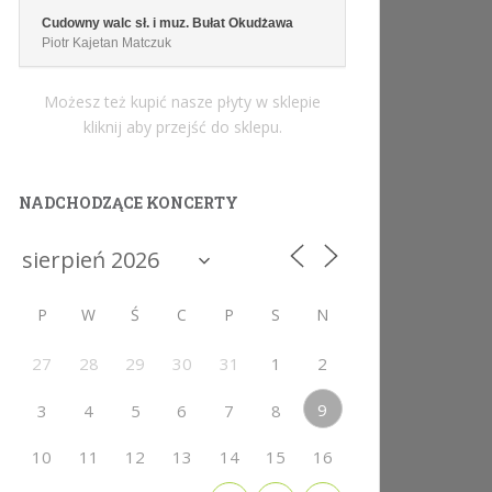
Cudowny walc sł. i muz. Bułat Okudżawa
Piotr Kajetan Matczuk
Możesz też kupić nasze płyty w sklepie
kliknij aby przejść do sklepu.
NADCHODZĄCE KONCERTY
P
W
Ś
C
P
S
N
27
28
29
30
31
1
2
9
3
4
5
6
7
8
10
11
12
13
14
15
16