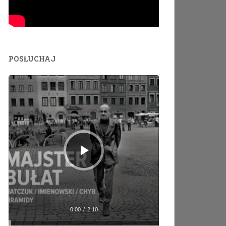
POSŁUCHAJ
Odtwarzacz
plików
dźwiękowych
0:00
/
2:10