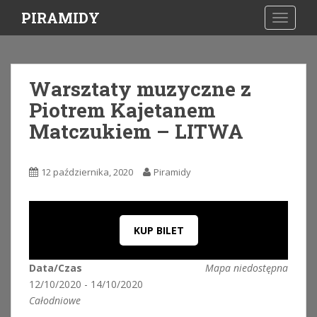
S
PIRAMIDY
TOGGLE
k
i
p
t
Warsztaty muzyczne z
o
Piotrem Kajetanem
m
a
Matczukiem – LITWA
i
n
c
12 października, 2020
Piramidy
o
n
t
KUP BILET
e
n
t
Data/Czas
Mapa niedostępna
12/10/2020 - 14/10/2020
Całodniowe