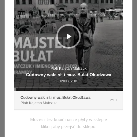
Piotr Kajetan Matczuk
Cudowny walc sł. i muz. Bułat Okudżawa
0:00
/
2:10
Cudowny walc sł. i muz. Bułat Okudżawa
2:10
Piotr Kajetan Matczuk
Możesz też kupić nasze płyty w sklepie
kliknij aby przejść do sklepu.