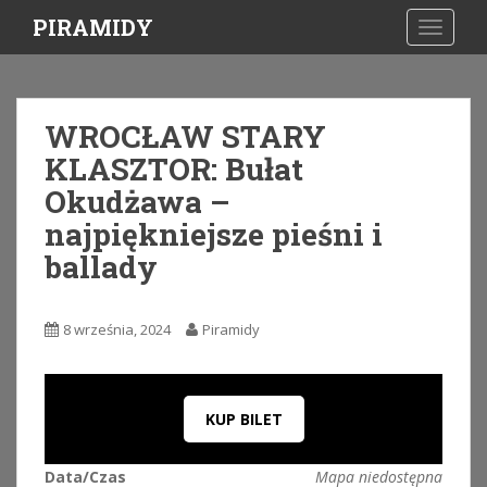
S
PIRAMIDY
TOGGLE
k
i
p
t
WROCŁAW STARY
o
KLASZTOR: Bułat
m
a
Okudżawa –
i
najpiękniejsze pieśni i
n
ballady
c
o
n
8 września, 2024
Piramidy
t
e
n
t
KUP BILET
Data/Czas
Mapa niedostępna