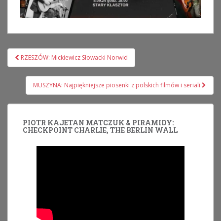
Nawigacja
RZESZÓW: Mickiewicz Słowacki Norwid
wpisu
MUSZYNA: Najpiękniejsze piosenki z polskich filmów i seriali
PIOTR KAJETAN MATCZUK & PIRAMIDY:
CHECKPOINT CHARLIE, THE BERLIN WALL