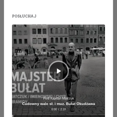
POSŁUCHAJ
Odtwarzacz
plików
dźwiękowych
Piotr Kajetan Matczuk
Cudowny walc sł. i muz. Bułat Okudżawa
0:00
/
2:10