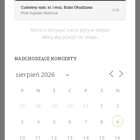
Cudowny walc sł. i muz. Bułat Okudżawa
2:10
Piotr Kajetan Matczuk
Możesz też kupić nasze płyty w sklepie
kliknij aby przejść do sklepu.
NADCHODZĄCE KONCERTY
P
W
Ś
C
P
S
N
27
28
29
30
31
1
2
3
4
5
6
7
8
9
10
11
12
13
14
15
16