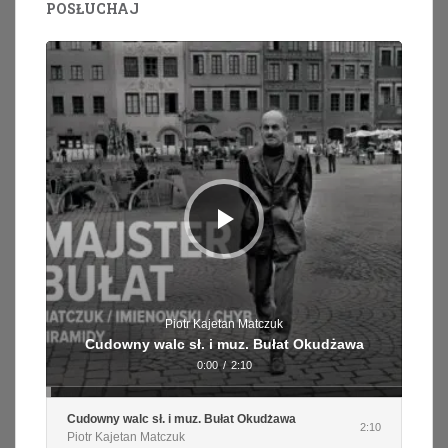
POSŁUCHAJ
Odtwarzacz
plików
dźwiękowych
Piotr Kajetan Matczuk
Cudowny walc sł. i muz. Bułat Okudżawa
0:00
/
2:10
Cudowny walc sł. i muz. Bułat Okudżawa
2:10
Piotr Kajetan Matczuk