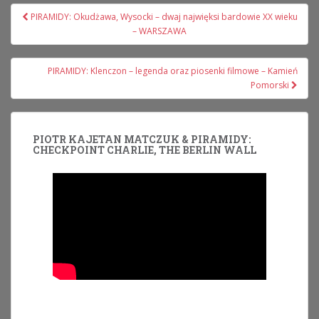
Nawigacja
PIRAMIDY: Okudżawa, Wysocki – dwaj najwięksi bardowie XX wieku
wpisu
– WARSZAWA
PIRAMIDY: Klenczon – legenda oraz piosenki filmowe – Kamień
Pomorski
PIOTR KAJETAN MATCZUK & PIRAMIDY:
CHECKPOINT CHARLIE, THE BERLIN WALL