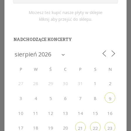
Możesz też kupić nasze płyty w sklepie
kliknij aby przejść do sklepu.
NADCHODZĄCE KONCERTY
P
W
Ś
C
P
S
N
27
28
29
30
31
1
2
3
4
5
6
7
8
9
10
11
12
13
14
15
16
17
18
19
20
21
22
23