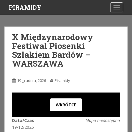
S
PIRAMIDY
TOGGLE
k
i
p
t
X Międzynarodowy
o
Festiwal Piosenki
m
a
Szlakiem Bardów –
i
WARSZAWA
n
c
o
19 grudnia, 2026
Piramidy
n
t
e
n
WKRÓTCE
t
Data/Czas
Mapa niedostępna
19/12/2026