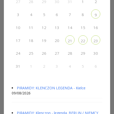
27
28
29
30
31
1
2
3
4
5
6
7
8
9
10
11
12
13
14
15
16
17
18
19
20
21
22
23
24
25
26
27
28
29
30
31
1
2
3
4
5
6
PIRAMIDY: KLENCZON LEGENDA - Kielce
09/08/2026
PIRAMIDY: Klenczon - legenda. BERLIN / NIEMCY