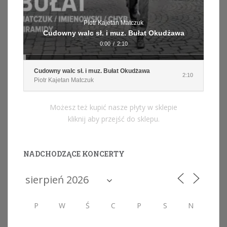
Piotr Kajetan Matczuk
Cudowny walc sł. i muz. Bułat Okudżawa
0:00
/
2:10
Cudowny walc sł. i muz. Bułat Okudżawa
2:10
Piotr Kajetan Matczuk
Możesz też kupić nasze płyty w sklepie
kliknij aby przejść do sklepu.
NADCHODZĄCE KONCERTY
P
W
Ś
C
P
S
N