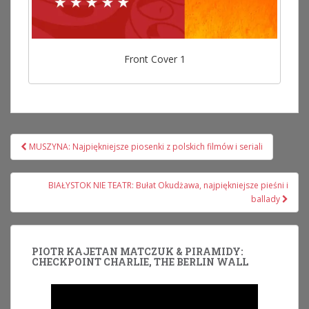
Front Cover 1
Nawigacja
MUSZYNA: Najpiękniejsze piosenki z polskich filmów i seriali
wpisu
BIAŁYSTOK NIE TEATR: Bułat Okudżawa, najpiękniejsze pieśni i
ballady
PIOTR KAJETAN MATCZUK & PIRAMIDY:
CHECKPOINT CHARLIE, THE BERLIN WALL