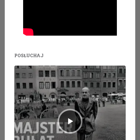
POSŁUCHAJ
Odtwarzacz
plików
dźwiękowych