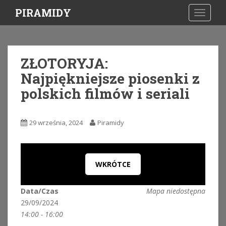
S
PIRAMIDY
TOGGLE
k
i
p
t
ZŁOTORYJA:
o
Najpiękniejsze piosenki z
m
a
polskich filmów i seriali
i
n
c
29 września, 2024
Piramidy
o
n
t
WKRÓTCE
e
n
t
Data/Czas
Mapa niedostępna
29/09/2024
14:00 - 16:00