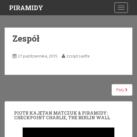
S
PIRAMIDY
TOGGLE
k
i
p
t
Zespół
o
m
a
27 października, 2015
zzzqd sadfa
i
n
c
o
Nawigacja
n
Płyty
wpisu
t
e
n
PIOTR KAJETAN MATCZUK & PIRAMIDY:
t
CHECKPOINT CHARLIE, THE BERLIN WALL