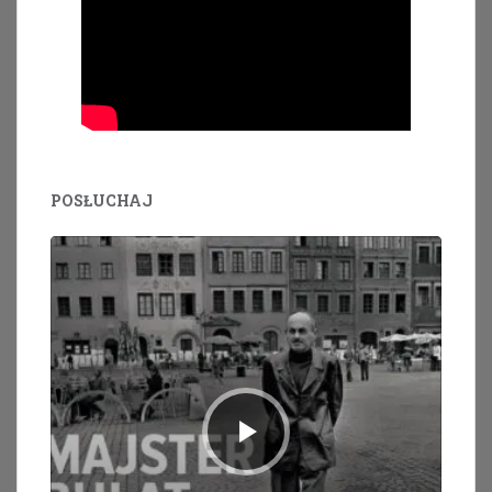
POSŁUCHAJ
Odtwarzacz
plików
dźwiękowych