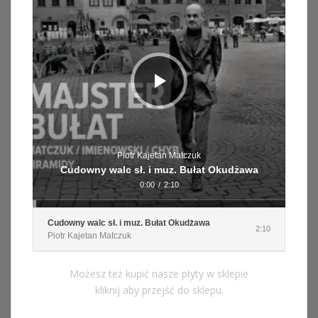
Piotr Kajetan Matczuk
Cudowny walc sł. i muz. Bułat Okudżawa
0:00
/
2:10
Cudowny walc sł. i muz. Bułat Okudżawa
2:10
Piotr Kajetan Matczuk
Możesz też kupić nasze płyty w sklepie
kliknij aby przejść do sklepu.