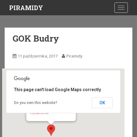
S
PIRAMIDY
TOGGLE
k
i
p
t
GOK Budry
o
m
a
11 października, 2017
Piramidy
i
n
c
o
n
This page can't load Google Maps correctly.
t
e
OK
Do you own this website?
GOK Budry
n
Wojska Polskiego 26 - Budry
Wydarzenia
t