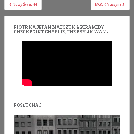
Nawigacja
Nowy Świat 44
MGOK Muszyna
wpisu
PIOTR KAJETAN MATCZUK & PIRAMIDY:
CHECKPOINT CHARLIE, THE BERLIN WALL
POSŁUCHAJ
Odtwarzacz
plików
dźwiękowych