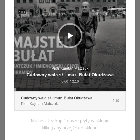
Piotr Kajetan Matczuk
Cudowny walc sł. i muz. Bułat Okudżawa
0:00
/
2:10
Cudowny walc sł. i muz. Bułat Okudżawa
2:10
Piotr Kajetan Matczuk
Możesz też kupić nasze płyty w sklepie
kliknij aby przejść do sklepu.