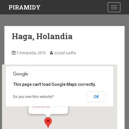
S
PIRAMIDY
TOGGLE
k
i
p
t
Haga, Holandia
o
m
a
5 listopada, 2015
zzzqd sadfa
i
n
c
o
n
This page can't load Google Maps correctly.
t
e
OK
Do you own this website?
Haga, Holandia
n
Colijnplein 9 - Den Haag
Wydarzenia
t