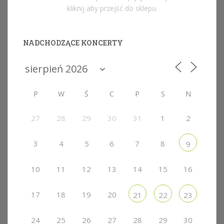
kliknij aby przejść do sklepu.
NADCHODZĄCE KONCERTY
P
W
Ś
C
P
S
N
27
28
29
30
31
1
2
3
4
5
6
7
8
9
10
11
12
13
14
15
16
17
18
19
20
21
22
23
24
25
26
27
28
29
30