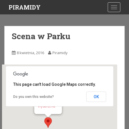
S
PIRAMIDY
TOGGLE
k
i
p
t
Scena w Parku
o
m
a
8 kwietnia, 2016
Piramidy
i
n
c
o
n
This page can't load Google Maps correctly.
t
e
OK
Do you own this website?
Scena w Parku
n
Gajów - Radków
Wydarzenia
t