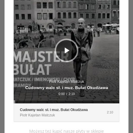
plików
dźwiękowych
Piotr Kajetan Matczuk
Cudowny walc sł. i muz. Bułat Okudżawa
0:00
/
2:10
Cudowny walc sł. i muz. Bułat Okudżawa
2:10
Piotr Kajetan Matczuk
Możesz też kupić nasze płyty w sklepie