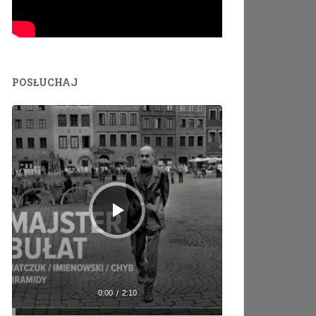
POSŁUCHAJ
Odtwarzacz
plików
dźwiękowych
0:00
/
2:10