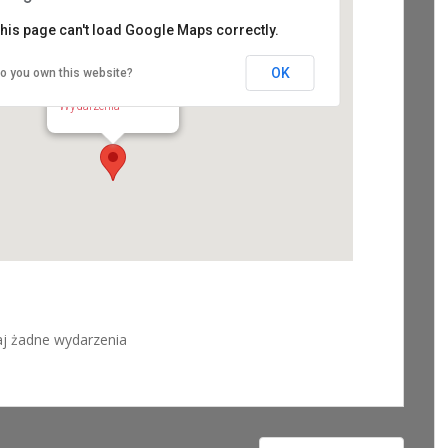
his page can't load Google Maps correctly.
OK
o you own this website?
Stacja Kultura
Starowiejska 2 - Rumia
Wydarzenia
aj żadne wydarzenia