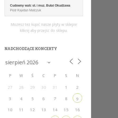
Cudowny walc sł. i muz. Bułat Okudżawa
Piotr Kajetan Matczuk
Możesz też kupić nasze płyty w sklepie
kliknij aby przejść do sklepu.
NADCHODZĄCE KONCERTY
P
W
Ś
C
P
S
N
27
28
29
30
31
1
2
3
4
5
6
7
8
9
10
11
12
13
14
15
16