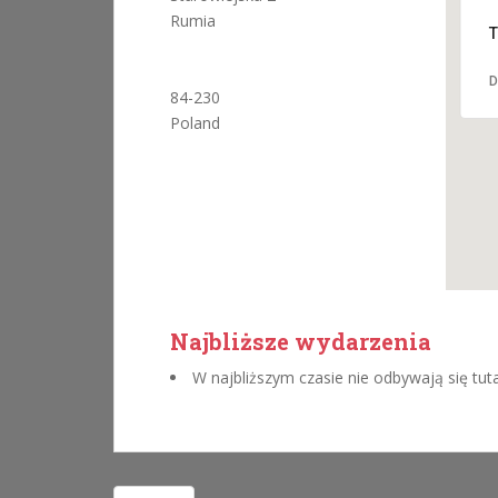
Rumia
T
D
84-230
Poland
Najbliższe wydarzenia
W najbliższym czasie nie odbywają się tut