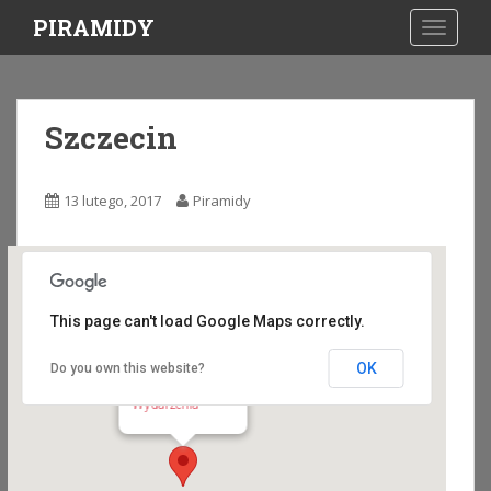
S
PIRAMIDY
TOGGLE
k
i
p
t
Szczecin
o
m
a
13 lutego, 2017
Piramidy
i
n
c
o
n
This page can't load Google Maps correctly.
t
e
OK
Do you own this website?
Szczecin
n
Dąbska 7 - Szczecin
Wydarzenia
t