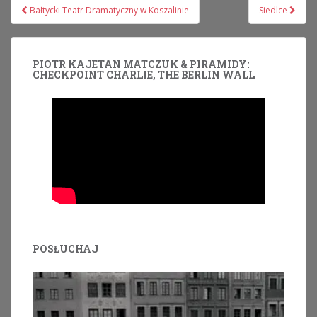
Nawigacja
Bałtycki Teatr Dramatyczny w Koszalinie
Siedlce
wpisu
PIOTR KAJETAN MATCZUK & PIRAMIDY:
CHECKPOINT CHARLIE, THE BERLIN WALL
POSŁUCHAJ
Odtwarzacz
plików
dźwiękowych