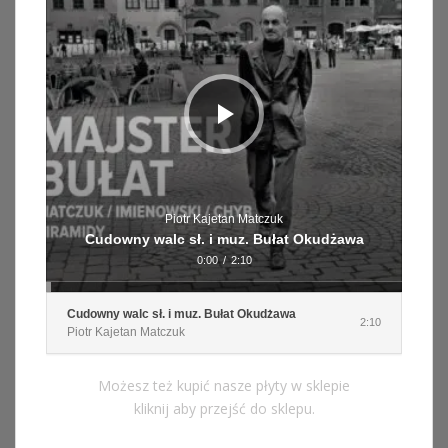
Piotr Kajetan Matczuk
Cudowny walc sł. i muz. Bułat Okudżawa
0:00
/
2:10
Cudowny walc sł. i muz. Bułat Okudżawa
2:10
Piotr Kajetan Matczuk
Możesz też kupić nasze płyty w sklepie
kliknij aby przejść do sklepu.