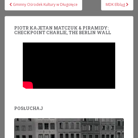
Nawigacja
Gminny Ośrodek Kultury w Długołęce
MDK Elbląg
wpisu
PIOTR KAJETAN MATCZUK & PIRAMIDY:
CHECKPOINT CHARLIE, THE BERLIN WALL
POSŁUCHAJ
Odtwarzacz
plików
dźwiękowych