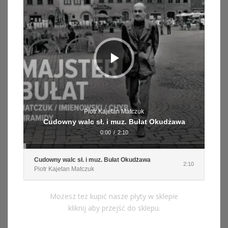
Piotr Kajetan Matczuk
Cudowny walc sł. i muz. Bułat Okudżawa
0:00
/
2:10
Cudowny walc sł. i muz. Bułat Okudżawa
2:10
Piotr Kajetan Matczuk
Możesz też kupić nasze płyty w sklepie
kliknij aby przejść do sklepu.