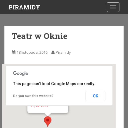
S
PIRAMIDY
TOGGLE
k
i
p
t
Teatr w Oknie
o
m
a
18 listopada, 2016
Piramidy
i
n
c
o
n
This page can't load Google Maps correctly.
t
e
OK
Do you own this website?
Teatr w Oknie
n
ul Długa 50/51 - Gdańsk
Wydarzenia
t