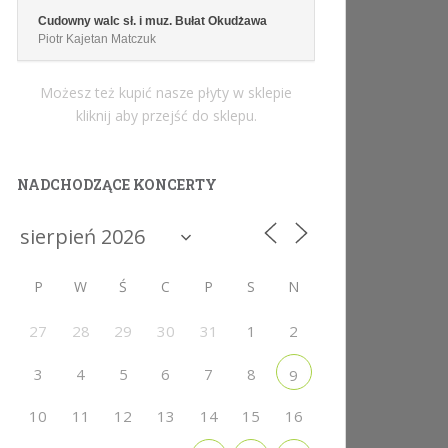
Cudowny walc sł. i muz. Bułat Okudżawa
Piotr Kajetan Matczuk
Możesz też kupić nasze płyty w sklepie
kliknij aby przejść do sklepu.
NADCHODZĄCE KONCERTY
P
W
Ś
C
P
S
N
27
28
29
30
31
1
2
3
4
5
6
7
8
9
10
11
12
13
14
15
16