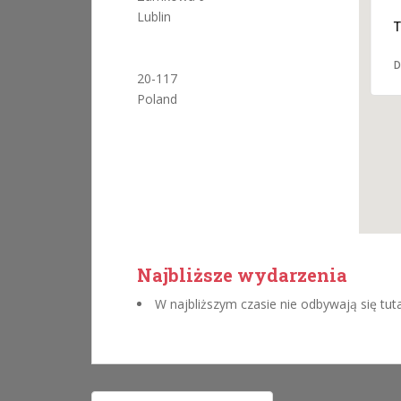
Lublin
T
D
20-117
Poland
Najbliższe wydarzenia
W najbliższym czasie nie odbywają się tut