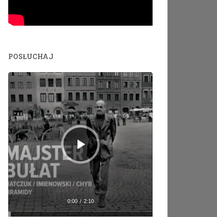
POSŁUCHAJ
Odtwarzacz
plików
dźwiękowych
0:00
/
2:10