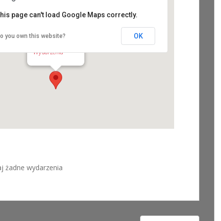
his page can't load Google Maps correctly.
OK
o you own this website?
Zamek w Lublinie
Zamkowa 9 - Lublin
Wydarzenia
aj żadne wydarzenia