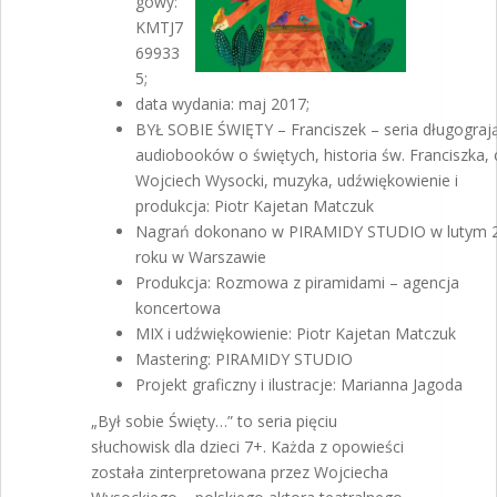
gowy:
KMTJ7
69933
5;
data wydania: maj 2017;
BYŁ SOBIE ŚWIĘTY – Franciszek – seria długograj
audiobooków o świętych, historia św. Franciszka, 
Wojciech Wysocki, muzyka, udźwiękowienie i
produkcja: Piotr Kajetan Matczuk
Nagrań dokonano w PIRAMIDY STUDIO w lutym 
roku w Warszawie
Produkcja: Rozmowa z piramidami – agencja
koncertowa
MIX i udźwiękowienie: Piotr Kajetan Matczuk
Mastering: PIRAMIDY STUDIO
Projekt graficzny i ilustracje: Marianna Jagoda
„Był sobie Święty…” to seria pięciu
słuchowisk dla dzieci 7+. Każda z opowieści
została zinterpretowana przez Wojciecha