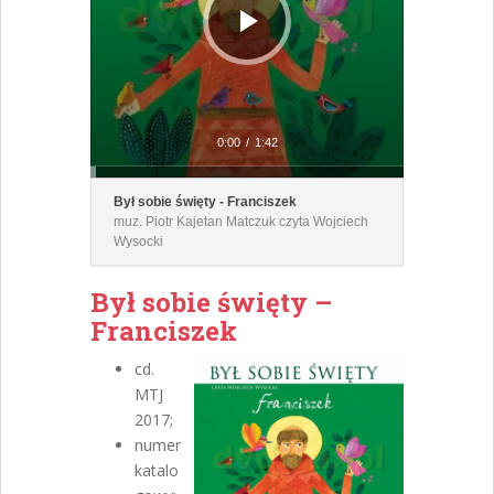
0:00
/
1:42
Był sobie święty - Franciszek
muz. Piotr Kajetan Matczuk czyta Wojciech
Wysocki
Był sobie święty –
Franciszek
cd.
MTJ
2017;
numer
katalo