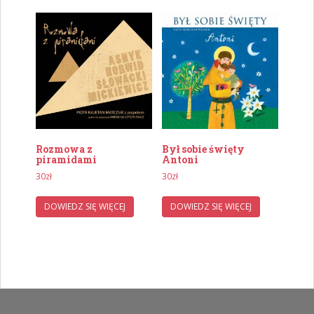
Rozmowa z
Był sobie święty
piramidami
Antoni
30
zł
30
zł
DOWIEDZ SIĘ WIĘCEJ
DOWIEDZ SIĘ WIĘCEJ