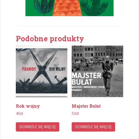
Podobne produkty
Rok wojny
Majster Bułat
40
zł
50
zł
DOWIEDZ SIĘ WIĘCEJ
DOWIEDZ SIĘ WIĘCEJ