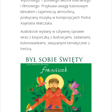
Wysockiego – polskiego aktora teatralnego
i filmowego. Przykuwa uwagę baśniowym
klimatem i tajemniczą atmosferą,
podsycaną muzyką w kompozycjach Piotra
Kajetana Matczuka.
Audiobook wydany w sztywnej oprawie
wraz z książeczką z ilustracjami, zadaniami,
kolorowankami, związanymi tematycznie z
treścią.