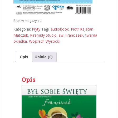
Brak w magazynie
Kategoria:
Płyty
Tagi:
audiobook
,
Piotr Kajetan
Matczuk
,
Piramidy Studio
,
św. Franciszek
,
twarda
okładka
,
Wojciech Wysocki
Opis
Opinie (0)
Opis
Odtwarzacz
plików
dźwiękowych