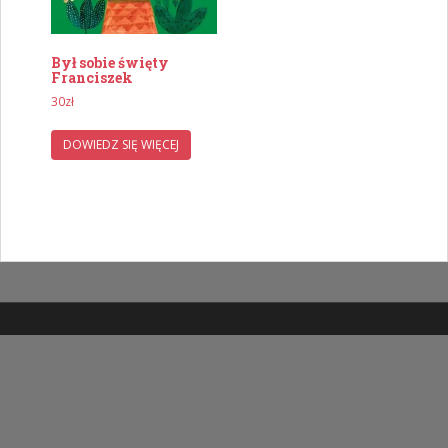
Był sobie święty
Franciszek
30
zł
DOWIEDZ SIĘ WIĘCEJ