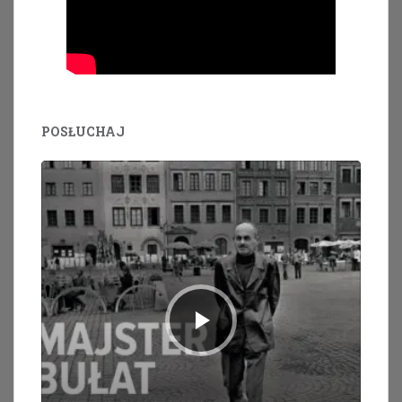
POSŁUCHAJ
Odtwarzacz
plików
dźwiękowych