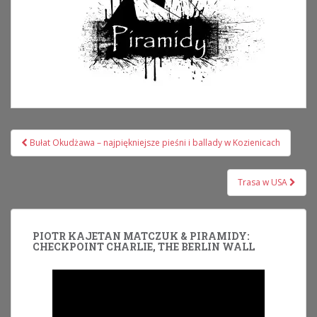
Nawigacja
Bułat Okudżawa – najpiękniejsze pieśni i ballady w Kozienicach
wpisu
Trasa w USA
PIOTR KAJETAN MATCZUK & PIRAMIDY:
CHECKPOINT CHARLIE, THE BERLIN WALL