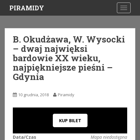
S
PIRAMIDY
TOGGLE
k
i
p
t
B. Okudżawa, W. Wysocki
o
– dwaj najwięksi
m
a
bardowie XX wieku,
i
najpiękniejsze pieśni –
n
Gdynia
c
o
n
10 grudnia, 2018
Piramidy
t
e
n
t
KUP BILET
Data/Czas
Mapa niedostępna