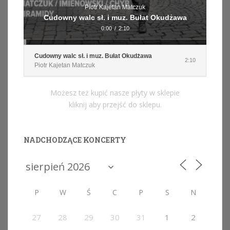
Piotr Kajetan Matczuk
Cudowny walc sł. i muz. Bułat Okudżawa
0:00
/
2:10
Cudowny walc sł. i muz. Bułat Okudżawa
2:10
Piotr Kajetan Matczuk
Możesz też kupić nasze płyty w sklepie
kliknij aby przejść do sklepu.
NADCHODZĄCE KONCERTY
P
W
Ś
C
P
S
N
27
28
29
30
31
1
2