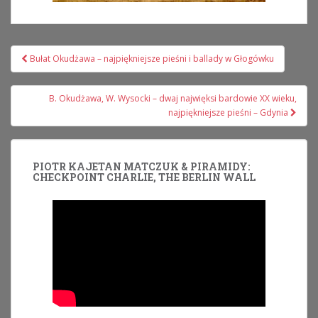
Nawigacja
Bułat Okudżawa – najpiękniejsze pieśni i ballady w Głogówku
wpisu
B. Okudżawa, W. Wysocki – dwaj najwięksi bardowie XX wieku,
najpiękniejsze pieśni – Gdynia
PIOTR KAJETAN MATCZUK & PIRAMIDY:
CHECKPOINT CHARLIE, THE BERLIN WALL