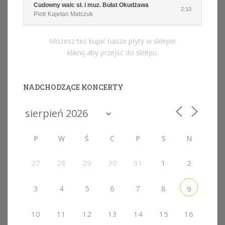
Cudowny walc sł. i muz. Bułat Okudżawa
2:10
Piotr Kajetan Matczuk
Możesz też kupić nasze płyty w sklepie
kliknij aby przejść do sklepu.
NADCHODZĄCE KONCERTY
P
W
Ś
C
P
S
N
27
28
29
30
31
1
2
3
4
5
6
7
8
9
10
11
12
13
14
15
16