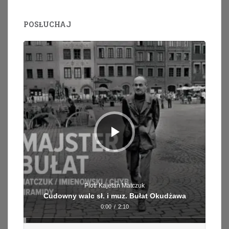
POSŁUCHAJ
Odtwarzacz
plików
dźwiękowych
Piotr Kajetan Matczuk
Cudowny walc sł. i muz. Bułat Okudżawa
0:00
/
2:10