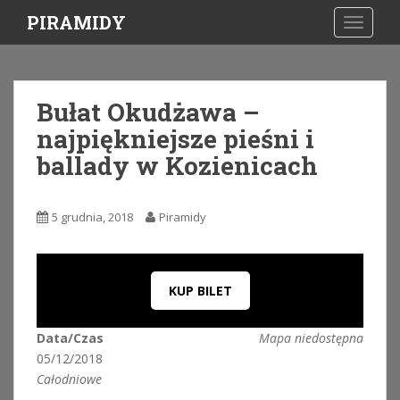
S
PIRAMIDY
TOGGLE
k
i
p
t
Bułat Okudżawa –
o
najpiękniejsze pieśni i
m
a
ballady w Kozienicach
i
n
c
5 grudnia, 2018
Piramidy
o
n
t
KUP BILET
e
n
t
Data/Czas
Mapa niedostępna
05/12/2018
Całodniowe